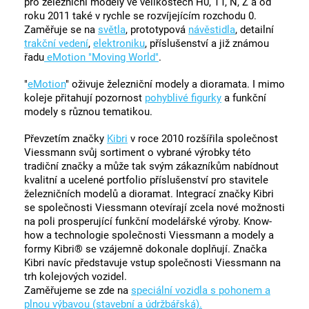
pro železniční modely ve velikostech H0, TT, N, Z a od
roku 2011 také v rychle se rozvíjejícím rozchodu 0.
Zaměřuje se na
světla
, prototypová
návěstidla
, detailní
trakční vedení
,
elektroniku
, příslušenství a již známou
řadu
eMotion "Moving World"
.
"
eMotion
" oživuje železniční modely a dioramata. I mimo
koleje přitahují pozornost
pohyblivé figurky
a funkční
modely s různou tematikou.
Převzetím značky
Kibri
v roce 2010 rozšířila společnost
Viessmann svůj sortiment o vybrané výrobky této
tradiční značky a může tak svým zákazníkům nabídnout
kvalitní a ucelené portfolio příslušenství pro stavitele
železničních modelů a dioramat. Integrací značky Kibri
se společnosti Viessmann otevírají zcela nové možnosti
na poli prosperující funkční modelářské výroby. Know-
how a technologie společnosti Viessmann a modely a
formy Kibri® se vzájemně dokonale doplňují. Značka
Kibri navíc představuje vstup společnosti Viessmann na
trh kolejových vozidel.
Zaměřujeme se zde na
speciální vozidla s pohonem a
plnou výbavou (stavební a údržbářská).