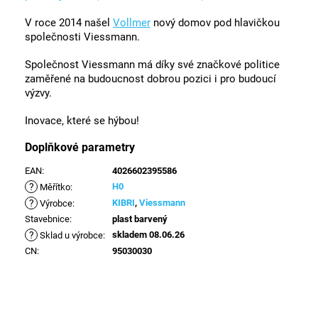
V roce 2014 našel
Vollmer
nový domov pod hlavičkou
společnosti Viessmann.
Společnost Viessmann má díky své značkové politice
zaměřené na budoucnost dobrou pozici i pro budoucí
výzvy.
Inovace, které se hýbou!
Doplňkové parametry
EAN
:
4026602395586
?
H0
Měřítko
:
?
KIBRI
,
Viessmann
Výrobce
:
Stavebnice
:
plast barvený
?
skladem 08.06.26
Sklad u výrobce
:
CN
:
95030030