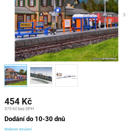
454 Kč
375 Kč bez DPH
Měrná
Dodání do 10-30 dnů
cena:
Možnosti doručení