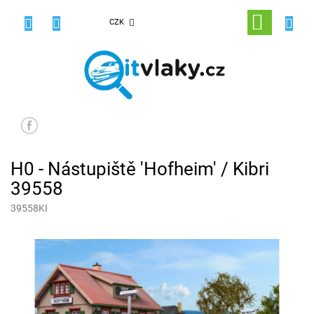
Přejít
na
NÁKUPNÍ
CZK
obsah
KOŠÍK
H0 - Nástupiště 'Hofheim' / Kibri
39558
39558KI