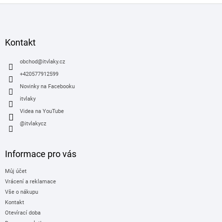
Z
á
p
a
Kontakt
t
í
obchod
@
itvlaky.cz
+420577912599
Novinky na Facebooku
itvlaky
Videa na YouTube
@itvlakycz
Informace pro vás
Můj účet
Vrácení a reklamace
Vše o nákupu
Kontakt
Otevírací doba