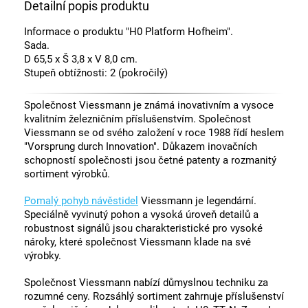
Detailní popis produktu
Informace o produktu "H0 Platform Hofheim".
Sada.
D 65,5 x Š 3,8 x V 8,0 cm.
Stupeň obtížnosti: 2 (pokročilý)
Společnost Viessmann je známá inovativním a vysoce
kvalitním železničním příslušenstvím. Společnost
Viessmann se od svého založení v roce 1988 řídí heslem
"Vorsprung durch Innovation". Důkazem inovačních
schopností společnosti jsou četné patenty a rozmanitý
sortiment výrobků.
Pomalý pohyb návěstidel
Viessmann je legendární.
Speciálně vyvinutý pohon a vysoká úroveň detailů a
robustnost signálů jsou charakteristické pro vysoké
nároky, které společnost Viessmann klade na své
výrobky.
Společnost Viessmann nabízí důmyslnou techniku za
rozumné ceny. Rozsáhlý sortiment zahrnuje příslušenství