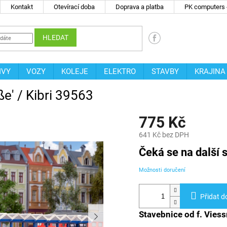
Kontakt
Otevírací doba
Doprava a platba
PK computers -
HLEDAT
IVY
VOZY
KOLEJE
ELEKTRO
STAVBY
KRAJINA
e' / Kibri 39563
775 Kč
641 Kč bez DPH
Měrná
Čeká se na další s
cena:
Možnosti doručení
Přidat d
Stavebnice od f. Vie