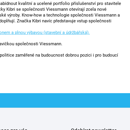
ídnout kvalitní a ucelené portfolio příslušenství pro stavitele
čky Kibri se společnosti Viessmann otevírají zcela nové
řské výroby. Know-how a technologie společnosti Viessmann a
plňují. Značka Kibri navíc představuje vstup společnosti
honem a plnou výbavou (stavební a údržbářská).
avičkou společnosti Viessmann.
olitice zaměřené na budoucnost dobrou pozici i pro budoucí