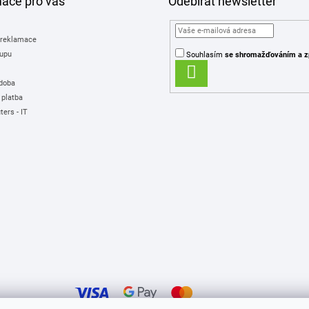
mace pro vás
Odebírat newsletter
 reklamace
upu
Souhlasím
se shromažďováním
a z
PŘIHLÁSIT
 doba
SE
 platba
ers - IT