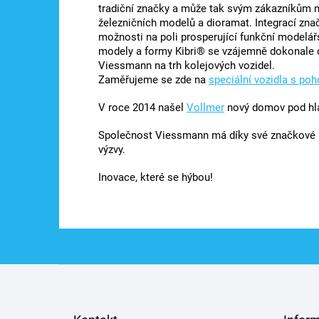
tradiční značky a může tak svým zákazníkům nab
železničních modelů a dioramat. Integrací zna
možnosti na poli prosperující funkční modelá
modely a formy Kibri® se vzájemně dokonale do
Viessmann na trh kolejových vozidel.
Zaměřujeme se zde na
speciální vozidla s po
V roce 2014 našel
Vollmer
nový domov pod hl
Společnost Viessmann má díky své značkové p
výzvy.
Inovace, které se hýbou!
Z
á
p
a