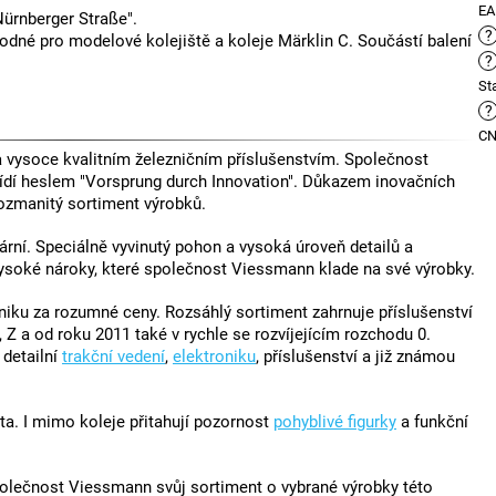
E
ürnberger Straße".
?
dné pro modelové kolejiště a koleje Märklin C. Součástí balení
?
St
?
C
vysoce kvalitním železničním příslušenstvím. Společnost
ídí heslem "Vorsprung durch Innovation". Důkazem inovačních
ozmanitý sortiment výrobků.
rní. Speciálně vyvinutý pohon a vysoká úroveň detailů a
vysoké nároky, které společnost Viessmann klade na své výrobky.
ku za rozumné ceny. Rozsáhlý sortiment zahrnuje příslušenství
 Z a od roku 2011 také v rychle se rozvíjejícím rozchodu 0.
, detailní
trakční vedení
,
elektroniku
, příslušenství a již známou
ta. I mimo koleje přitahují pozornost
pohyblivé figurky
a funkční
polečnost Viessmann svůj sortiment o vybrané výrobky této