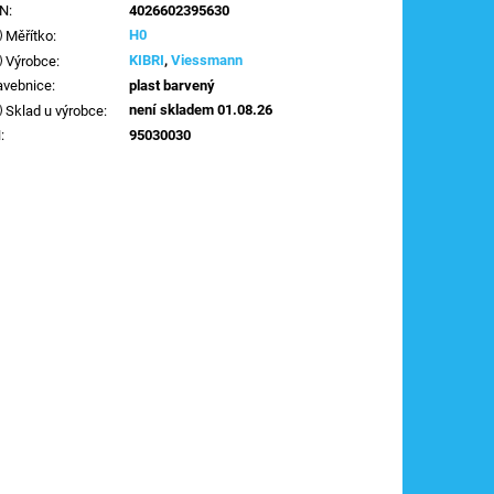
AN
:
4026602395630
H0
Měřítko
:
KIBRI
,
Viessmann
Výrobce
:
avebnice
:
plast barvený
není skladem 01.08.26
Sklad u výrobce
:
N
:
95030030