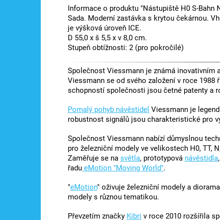
Informace o produktu "Nástupiště H0 S-Bahn N
Sada. Moderní zastávka s krytou čekárnou. Vho
je výšková úroveň ICE.
D 55,0 x š 5,5 x v 8,0 cm.
Stupeň obtížnosti: 2 (pro pokročilé)
Společnost Viessmann je známá inovativním a 
Viessmann se od svého založení v roce 1988 ř
schopností společnosti jsou četné patenty a r
Pomalý pohyb návěstidel
Viessmann je legendá
robustnost signálů jsou charakteristické pro 
Společnost Viessmann nabízí důmyslnou techni
pro železniční modely ve velikostech H0, TT, N,
Zaměřuje se na
světla
, prototypová
návěstidla
řadu
eMotion "Moving World"
.
"
eMotion
" oživuje železniční modely a diorama
modely s různou tematikou.
Převzetím značky
Kibri
v roce 2010 rozšířila s