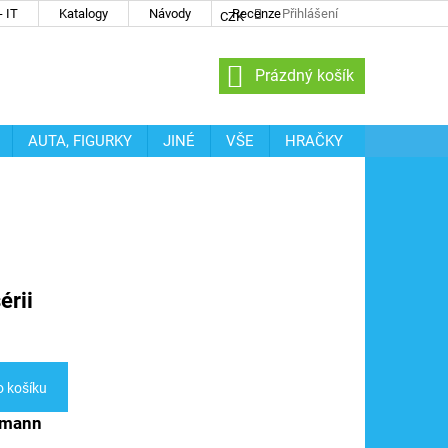
 IT
Katalogy
Návody
Recenze
Přihlášení
CZK
NÁKUPNÍ
Prázdný košík
KOŠÍK
AUTA, FIGURKY
JINÉ
VŠE
HRAČKY
érii
o košíku
ssmann