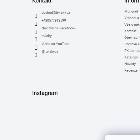
Kontakt
Infor
t
Můj účet
í
obchod
@
itvlaky.cz
Vrácení a
+420577912599
Vše o nák
Novinky na Facebooku
Kontakt
itvlaky
Otevírací
Videa na YouTube
Doprava a
PK comput
@itvlakycz
Katalogy
Návody
Recenze
Instagram