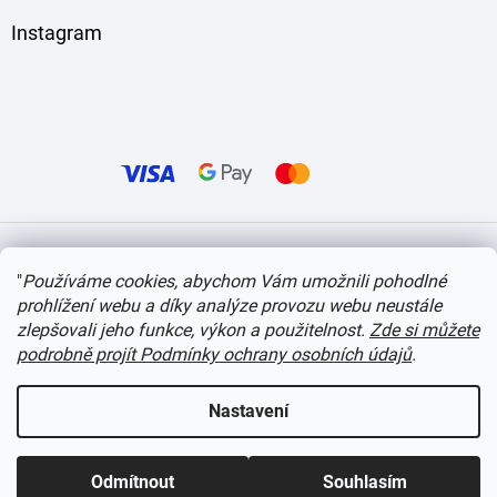
Instagram
Vytvořil Shoptet
"
Používáme cookies, abychom Vám umožnili pohodlné
prohlížení webu a díky analýze provozu webu neustále
Copyright 2026
itvlaky.cz
. Všechna práva vyhrazena.
Upravit nastavení cookies
zlepšovali jeho funkce, výkon a použitelnost.
Zde si můžete
podrobně projít Podmínky ochrany osobních údajů
.
Nastavení
Odmítnout
Souhlasím