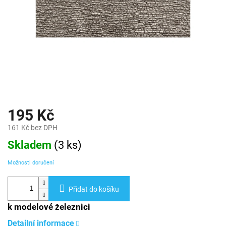
195 Kč
161 Kč bez DPH
Měrná
Skladem
(
3 ks
)
cena:
Možnosti doručení
Přidat do košíku
k modelové železnici
Detailní informace