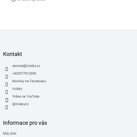
Z
á
p
a
Kontakt
t
í
obchod
@
itvlaky.cz
+420577912599
Novinky na Facebooku
itvlaky
Videa na YouTube
@itvlakycz
Informace pro vás
Můj účet