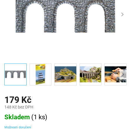
179 Kč
148 Kč bez DPH
Měrná
Skladem
(
1 ks
)
cena:
Možnosti doručení