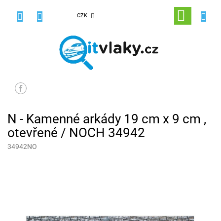
Přejít
na
NÁKUPNÍ
CZK
obsah
KOŠÍK
N - Kamenné arkády 19 cm x 9 cm ,
otevřené / NOCH 34942
34942NO