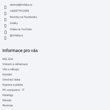
t
í
obchod
@
itvlaky.cz
+420577912599
Novinky na Facebooku
itvlaky
Videa na YouTube
@itvlakycz
Informace pro vás
Můj účet
Vrácení a reklamace
Vše o nákupu
Kontakt
Otevírací doba
Doprava a platba
PK computers - IT
Katalogy
Návody
Recenze