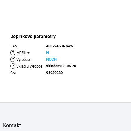
Doplňkové parametry
EAN
:
4007246349425
?
N
Měřítko
:
?
NOCH
Výrobce
:
?
skladem 08.06.26
Sklad u výrobce
:
CN
:
95030030
Z
á
p
a
Kontakt