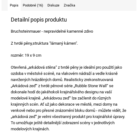
Popis
Podobné (16)
Diskuze
Značka
Detailní popis produktu
Bruchsteinmauer - nepravidelné kamenné zdivo
Z tvrdé pěny,struktura "lámaný kámen".
rozměr: 19 x 9 cm
Otevřená „arkádová stěna“ z tvrdé pěny je ideální pro použití jako
ozdoba v městské scéně, na vlakovém nádraží a vedle krásně
navržených hrázděných domů. Realisticky zrekonstruovaná
„Arkádová zeď“ z tvrdé pěnové série „Rubble Stone Wall“ se
dokonale hodí do jakéhokoli krajinářského designu na vaší
modelové krajině. „Arkádovou zeď“ lze začlenit do různých
krajinných scén. Ať už jako dekorace ve městě, mezi domy na
venkově nebo pro přesné znázornění bloku domů - můžete vidět, že
„arkádová zeď“ je velmi všestranný produkt pro krajinářské úpravy.
To umožňuje ještě detailnější zobrazení scény v jednotlivých
modelových krajinách.