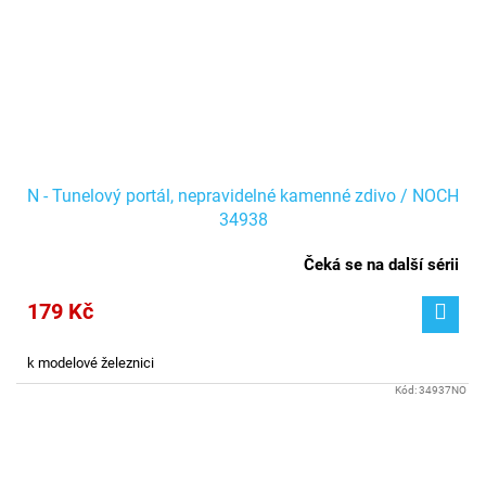
N - Tunelový portál, nepravidelné kamenné zdivo / NOCH
34938
Čeká se na další sérii
179 Kč
k modelové železnici
Kód:
34937NO