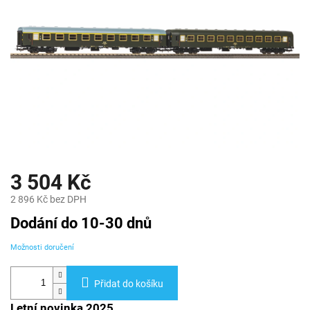
3 504 Kč
2 896 Kč bez DPH
Měrná
Dodání do 10-30 dnů
cena:
Možnosti doručení
Přidat do košíku
Letní novinka 2025