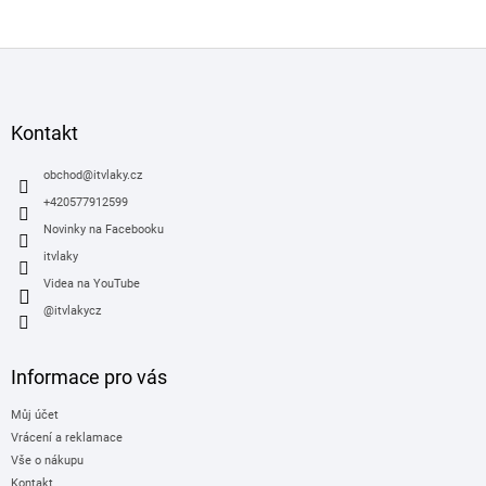
Z
á
p
a
Kontakt
t
í
obchod
@
itvlaky.cz
+420577912599
Novinky na Facebooku
itvlaky
Videa na YouTube
@itvlakycz
Informace pro vás
Můj účet
Vrácení a reklamace
Vše o nákupu
Kontakt