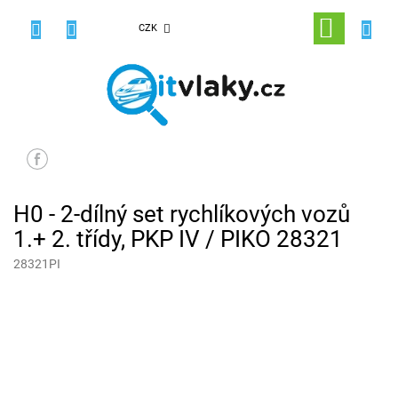
Přejít
na
NÁKUPNÍ
CZK
obsah
KOŠÍK
H0 - 2-dílný set rychlíkových vozů
1.+ 2. třídy, PKP IV / PIKO 28321
28321PI