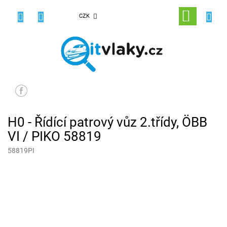
Přejít
na
NÁKUPNÍ
CZK
obsah
KOŠÍK
H0 - Řídící patrový vůz 2.třídy, ÖBB
VI / PIKO 58819
58819PI