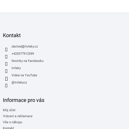
Z
á
p
a
Kontakt
t
í
obchod
@
itvlaky.cz
+420577912599
Novinky na Facebooku
itvlaky
Videa na YouTube
@itvlakycz
Informace pro vás
Můj účet
Vrácení a reklamace
Vše o nákupu
Kontakt