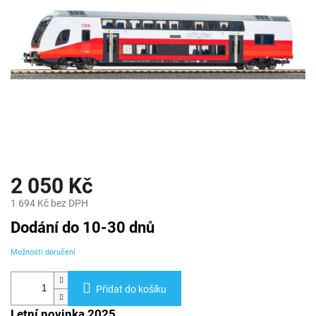
2 050 Kč
1 694 Kč bez DPH
Měrná
Dodání do 10-30 dnů
cena:
Možnosti doručení
Přidat do košíku
Letní novinka 2025