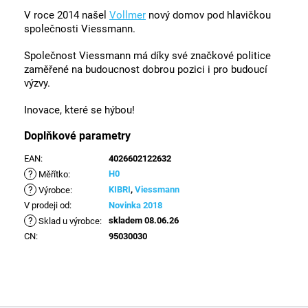
V roce 2014 našel
Vollmer
nový domov pod hlavičkou
společnosti Viessmann.
Společnost Viessmann má díky své značkové politice
zaměřené na budoucnost dobrou pozici i pro budoucí
výzvy.
Inovace, které se hýbou!
Doplňkové parametry
EAN
:
4026602122632
?
H0
Měřítko
:
?
KIBRI
,
Viessmann
Výrobce
:
V prodeji od
:
Novinka 2018
?
skladem 08.06.26
Sklad u výrobce
:
CN
:
95030030