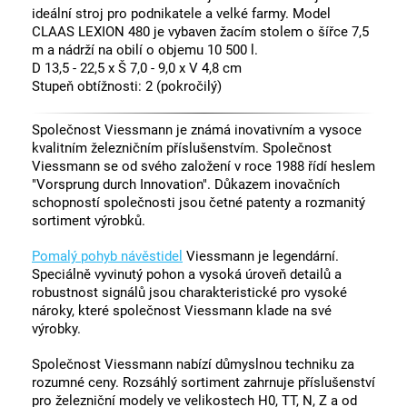
ideální stroj pro podnikatele a velké farmy. Model
CLAAS LEXION 480 je vybaven žacím stolem o šířce 7,5
m a nádrží na obilí o objemu 10 500 l.
D 13,5 - 22,5 x Š 7,0 - 9,0 x V 4,8 cm
Stupeň obtížnosti: 2 (pokročilý)
Společnost Viessmann je známá inovativním a vysoce
kvalitním železničním příslušenstvím. Společnost
Viessmann se od svého založení v roce 1988 řídí heslem
"Vorsprung durch Innovation". Důkazem inovačních
schopností společnosti jsou četné patenty a rozmanitý
sortiment výrobků.
Pomalý pohyb návěstidel
Viessmann je legendární.
Speciálně vyvinutý pohon a vysoká úroveň detailů a
robustnost signálů jsou charakteristické pro vysoké
nároky, které společnost Viessmann klade na své
výrobky.
Společnost Viessmann nabízí důmyslnou techniku za
rozumné ceny. Rozsáhlý sortiment zahrnuje příslušenství
pro železniční modely ve velikostech H0, TT, N, Z a od