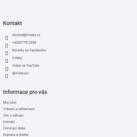
Z
á
p
a
Kontakt
t
í
obchod
@
itvlaky.cz
+420577912599
Novinky na Facebooku
itvlaky
Videa na YouTube
@itvlakycz
Informace pro vás
Můj účet
Vrácení a reklamace
Vše o nákupu
Kontakt
Otevírací doba
Doprava a platba