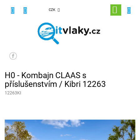
Přejít
na
NÁKUPNÍ
CZK
obsah
KOŠÍK
H0 - Kombajn CLAAS s
příslušenstvím / Kibri 12263
12263KI