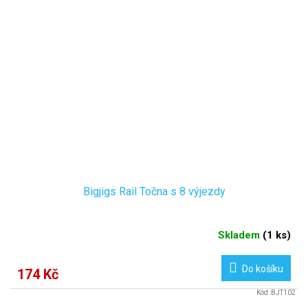
Bigjigs Rail Točna s 8 výjezdy
Skladem
(
1 ks
)
Do košíku
174 Kč
Kód:
BJT102