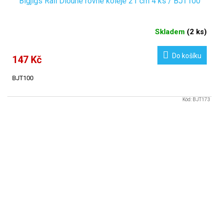
Bigjigs Rail Dlouhé rovné koleje 21 cm 4 ks / BJT100
Skladem
(
2 ks
)
Do košíku
147 Kč
BJT100
Kód:
BJT173