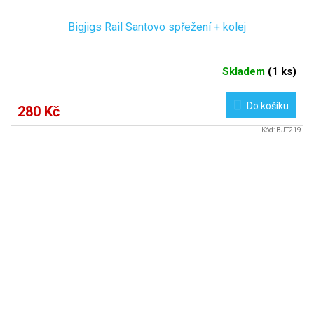
Bigjigs Rail Santovo spřežení + kolej
Skladem
(
1 ks
)
Do košíku
280 Kč
Kód:
BJT219