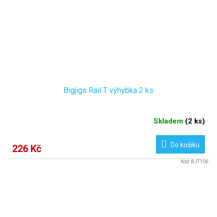
Bigjigs Rail T výhybka 2 ks
Skladem
(
2 ks
)
Do košíku
226 Kč
Kód:
BJT106