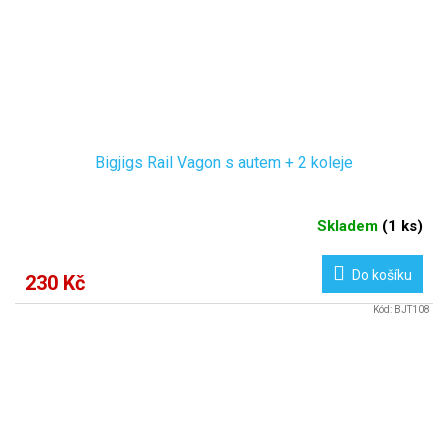
Bigjigs Rail Vagon s autem + 2 koleje
Skladem
(
1 ks
)
Do košíku
230 Kč
Kód:
BJT108