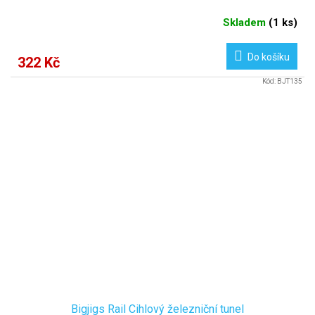
Skladem
(
1 ks
)
Do košíku
322 Kč
Kód:
BJT135
Bigjigs Rail Cihlový železniční tunel