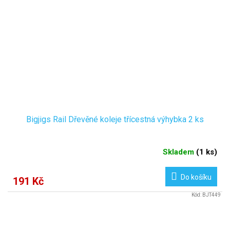
Bigjigs Rail Dřevěné koleje třícestná výhybka 2 ks
Skladem
(
1 ks
)
Do košíku
191 Kč
Kód:
BJT449