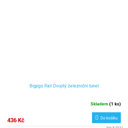
Bigjigs Rail Dvojitý železniční tunel
Skladem
(
1 ks
)
Do košíku
436 Kč
Kód:
BJT431