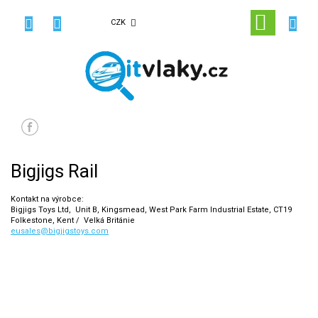
Přejít
na
NÁKUPN
CZK
obsah
KOŠÍK
Bigjigs Rail
Kontakt na výrobce:
Bigjigs Toys Ltd,
Unit B, Kingsmead, West Park Farm Industrial Estate,
CT19
Folkestone, Kent /
Velká Británie
eusales@bigjigstoys.com
30
Na skladě