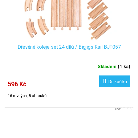
d
u
k
t
ů
Dřevěné koleje set 24 dílů / Bigjigs Rail BJT057
Skladem
(
1 ks
)
Do košíku
596 Kč
16 rovných, 8 oblouků
Kód:
BJT199