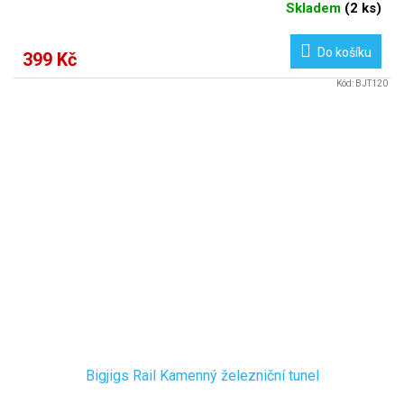
Skladem
(
2 ks
)
Do košíku
399 Kč
Kód:
BJT120
Bigjigs Rail Kamenný železniční tunel