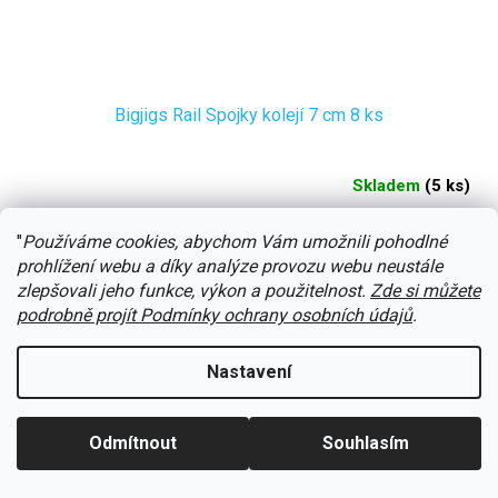
Bigjigs Rail Spojky kolejí 7 cm 8 ks
Skladem
(
5 ks
)
Do košíku
"
Používáme cookies, abychom Vám umožnili pohodlné
123 Kč
prohlížení webu a díky analýze provozu webu neustále
Kód:
BJT101
zlepšovali jeho funkce, výkon a použitelnost.
Zde si můžete
podrobně projít Podmínky ochrany osobních údajů
.
Nastavení
Odmítnout
Souhlasím