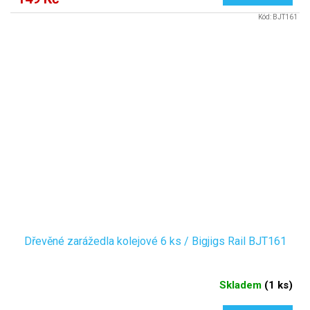
Kód:
BJT161
Dřevěné zarážedla kolejové 6 ks / Bigjigs Rail BJT161
Skladem
(
1 ks
)