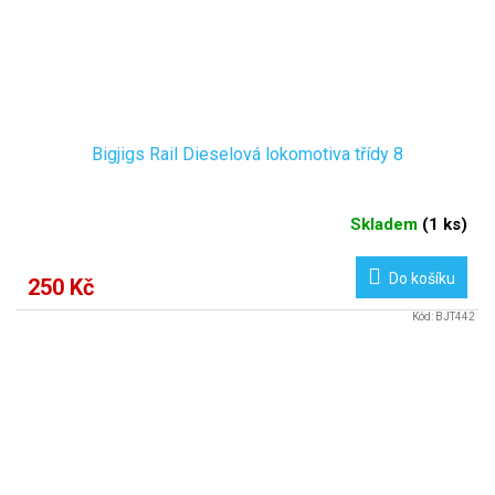
Bigjigs Rail Dieselová lokomotiva třídy 8
Skladem
(
1 ks
)
Do košíku
250 Kč
Kód:
BJT442