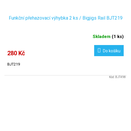
Funkční přehazovací výhybka 2 ks / Bigjigs Rail BJT219
Skladem
(
1 ks
)
Do košíku
280 Kč
BJT219
Kód:
BJT498