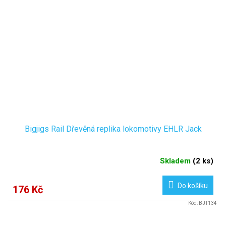
Bigjigs Rail Dřevěná replika lokomotivy EHLR Jack
Skladem
(
2 ks
)
Do košíku
176 Kč
Kód:
BJT134