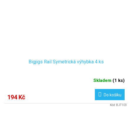
Bigjigs Rail Symetrická výhybka 4 ks
Skladem
(
1 ks
)
Do košíku
194 Kč
Kód:
BJT103