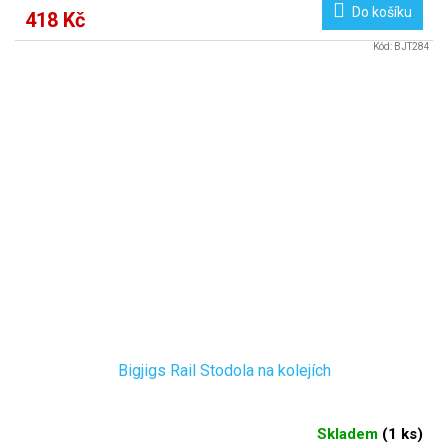
Do košíku
418 Kč
Kód:
BJT284
Bigjigs Rail Stodola na kolejích
Skladem
(
1 ks
)