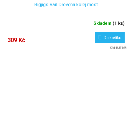
Bigjigs Rail Dřevěná kolej most
Skladem
(
1 ks
)
Do košíku
309 Kč
Kód:
BJT468