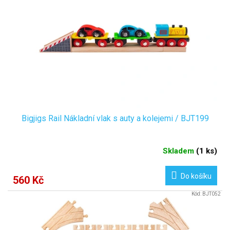
Bigjigs Rail Nákladní vlak s auty a kolejemi / BJT199
Skladem
(
1 ks
)
Do košíku
560 Kč
Kód:
BJT052