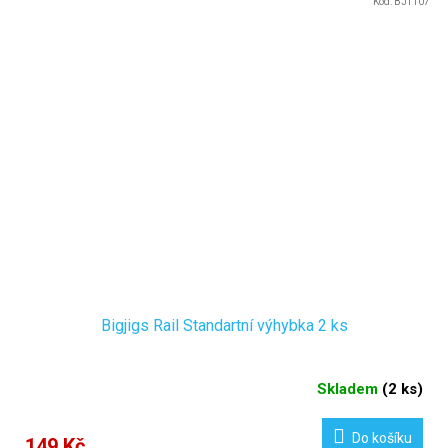
Kód:
BJT107
Bigjigs Rail Standartní výhybka 2 ks
Skladem
(
2 ks
)
Do košíku
149 Kč