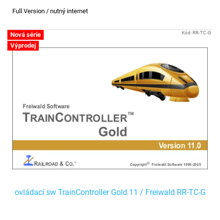
Full Version / nutný internet
Kód:
RR-TC-G
Nová série
Výprodej
ovládací sw TrainController Gold 11 / Freiwald RR-TC-G