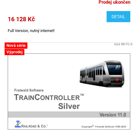
Prodej ukončen
DETAIL
16 128 Kč
Full Version, nutný internet!
Kód:
RR-TC-S
Nová série
Výprodej