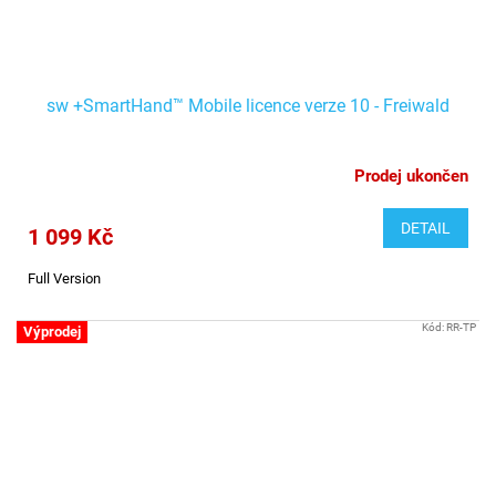
sw +SmartHand™ Mobile licence verze 10 - Freiwald
Prodej ukončen
DETAIL
1 099 Kč
Full Version
Kód:
RR-TP
Výprodej