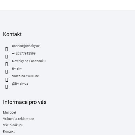
á
d
Z
a
á
c
í
p
p
a
Kontakt
r
t
v
í
obchod
@
itvlaky.cz
k
y
+420577912599
v
Novinky na Facebooku
ý
itvlaky
p
i
Videa na YouTube
s
@itvlakycz
u
Informace pro vás
Můj účet
Vrácení a reklamace
Vše o nákupu
Kontakt