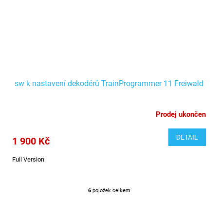
sw k nastavení dekodérů TrainProgrammer 11 Freiwald
Prodej ukončen
DETAIL
1 900 Kč
Full Version
6
položek celkem
O
v
l