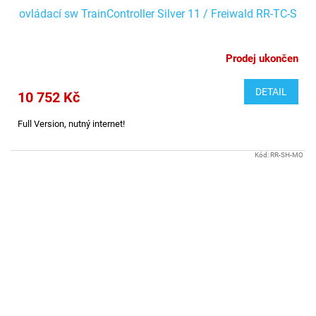
ovládací sw TrainController Silver 11 / Freiwald RR-TC-S
Prodej ukončen
DETAIL
10 752 Kč
Full Version, nutný internet!
Kód:
RR-SH-MO