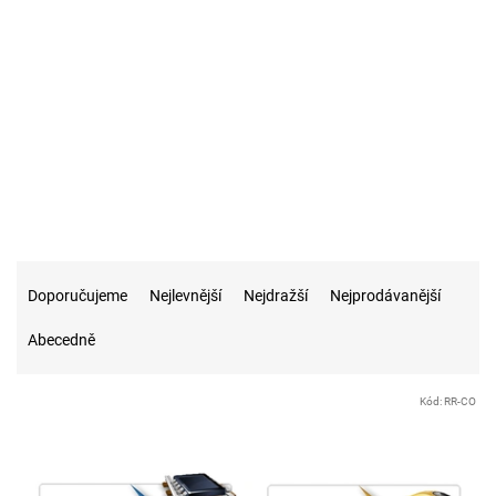
Ř
a
Doporučujeme
Nejlevnější
Nejdražší
Nejprodávanější
z
Abecedně
e
n
í
V
Kód:
RR-CO
p
ý
r
p
o
i
d