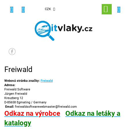
Přejít
na
NÁKUPNÍ
CZK
obsah
KOŠÍK
Freiwald
Webová stránka značky:
Freiwald
Adresa:
Freiwald Software
Jürgen Freiwald
Kreuzberg 12
D-85658 Egmating / Germany
Email:
freiwaldsoftwarewebmaster@freiwald.com
Odkaz na výrobce
Odkaz na letáky a
katalogy