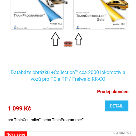
s
u
p
k
r
t
o
ů
d
u
k
t
ů
Databáze obrázků +Collection™ cca 2000 lokomotiv a
vozů pro TC a TP / Freiwald RR-CO
Prodej ukončen
DETAIL
1 099 Kč
pro TrainController™ nebo TrainProgrammer™
Kód:
RR-TC-B
Nová série