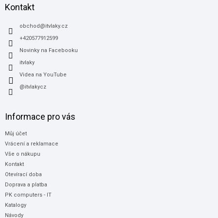
a
Kontakt
t
í
obchod
@
itvlaky.cz
+420577912599
Novinky na Facebooku
itvlaky
Videa na YouTube
@itvlakycz
Informace pro vás
Můj účet
Vrácení a reklamace
Vše o nákupu
Kontakt
Otevírací doba
Doprava a platba
PK computers - IT
Katalogy
Návody