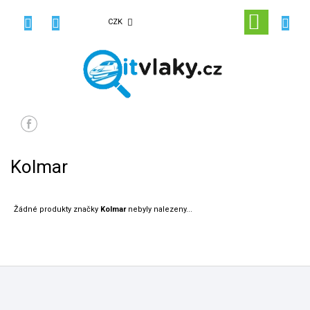
Přejít
na
NÁKUPN
CZK
obsah
KOŠÍK
Kolmar
Žádné produkty značky
Kolmar
nebyly nalezeny...
Z
á
p