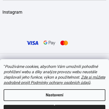
Instagram
Vytvořil Shoptet
"
Používáme cookies, abychom Vám umožnili pohodlné
prohlížení webu a díky analýze provozu webu neustále
Copyright 2026
itvlaky.cz
. Všechna práva vyhrazena.
Upravit nastavení cookies
zlepšovali jeho funkce, výkon a použitelnost.
Zde si můžete
podrobně projít Podmínky ochrany osobních údajů
.
Nastavení