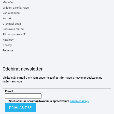
Můj účet
Vrácení a reklamace
Vše o nákupu
Kontakt
Otevírací doba
Doprava a platba
PK computers - IT
Katalogy
Návody
Recenze
Odebírat newsletter
Vložte svůj e-mail a my vám budeme zasílat informace o nových produktech na
našem e-shopu.
E-mail
Souhlasím
se shromažďováním
a zpracováním
osobních údajů
.
PŘIHLÁSIT SE