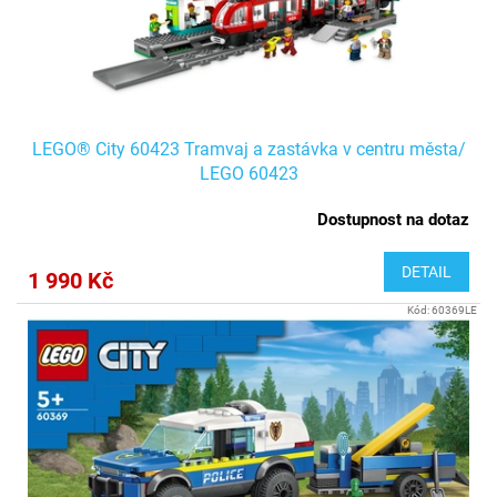
LEGO® City 60423 Tramvaj a zastávka v centru města/
LEGO 60423
Dostupnost na dotaz
DETAIL
1 990 Kč
Kód:
60369LE