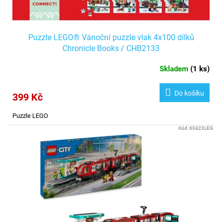
ů
Puzzle LEGO® Vánoční puzzle vlak 4x100 dílků
Chronicle Books / CHB2133
Skladem
(
1 ks
)
Do košíku
399 Kč
Puzzle LEGO
Kód:
60423LEG