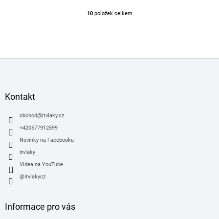
10
položek celkem
O
v
l
á
d
Z
a
á
c
í
p
p
a
Kontakt
r
t
v
í
obchod
@
itvlaky.cz
k
y
+420577912599
v
Novinky na Facebooku
ý
itvlaky
p
i
Videa na YouTube
s
@itvlakycz
u
Informace pro vás