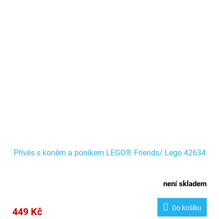
Přívěs s koněm a poníkem LEGO® Friends/ Lego 42634
není skladem
Do košíku
449 Kč