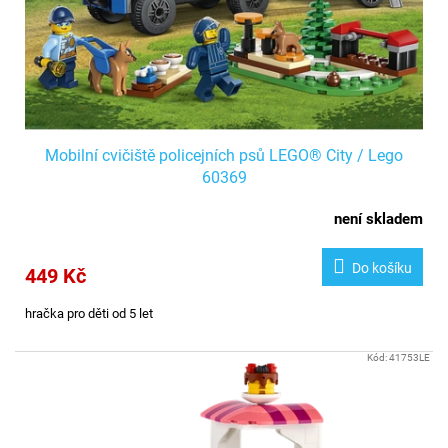
Mobilní cvičiště policejních psů LEGO® City / Lego
60369
není skladem
Do košíku
449 Kč
hračka pro děti od 5 let
Kód:
41753LE