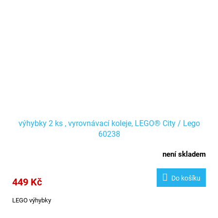
výhybky 2 ks , vyrovnávací koleje, LEGO® City / Lego
60238
není skladem
Do košíku
449 Kč
LEGO výhybky