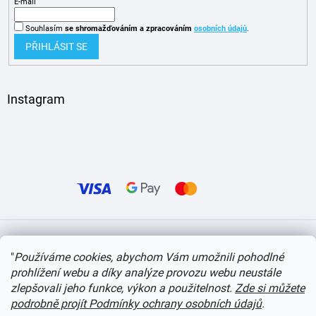
E-mail
Souhlasím
se shromažďováním
a zpracováním
osobních údajů
.
PŘIHLÁSIT SE
Instagram
Vytvořil Shoptet
"
Používáme cookies, abychom Vám umožnili pohodlné
prohlížení webu a díky analýze provozu webu neustále
Copyright 2026
itvlaky.cz
. Všechna práva vyhrazena.
Upravit nastavení cookies
zlepšovali jeho funkce, výkon a použitelnost.
Zde si můžete
podrobně projít Podmínky ochrany osobních údajů
.