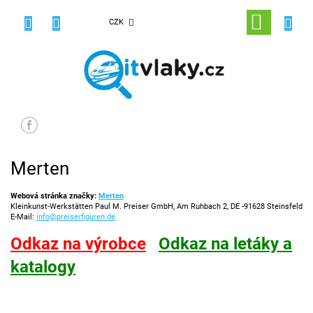
Přejít
na
NÁKUPNÍ
CZK
obsah
KOŠÍK
Merten
Webová stránka značky:
Merten
Kleinkunst-Werkstätten Paul M. Preiser GmbH, Am Ruhbach 2, DE -91628 Steinsfeld
E-Mail:
info@preiserfiguren.de
Odkaz na výrobce
Odkaz na letáky a
katalogy