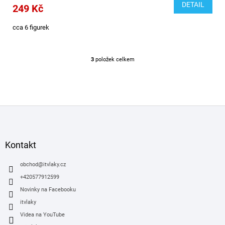
DETAIL
249 Kč
cca 6 figurek
3
položek celkem
O
v
l
á
d
Z
a
á
c
í
p
p
a
Kontakt
r
t
v
í
obchod
@
itvlaky.cz
k
y
+420577912599
v
Novinky na Facebooku
ý
itvlaky
p
i
Videa na YouTube