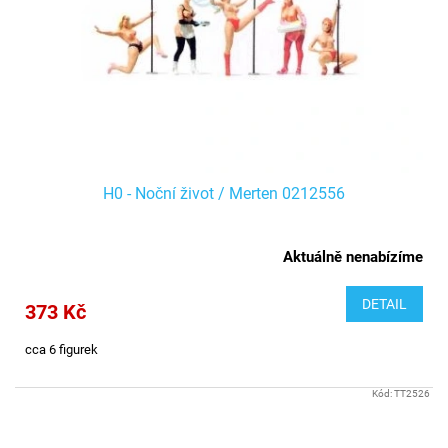
r
t
o
ů
d
u
k
t
ů
H0 - Noční život / Merten 0212556
Aktuálně nenabízíme
DETAIL
373 Kč
cca 6 figurek
Kód:
TT2526