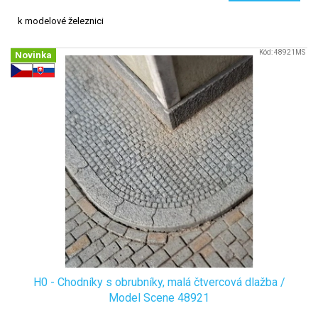
k modelové železnici
Kód:
48921MS
Novinka
H0 - Chodníky s obrubníky, malá čtvercová dlažba /
Model Scene 48921