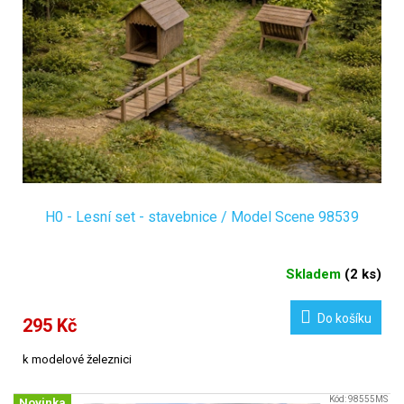
H0 - Lesní set - stavebnice / Model Scene 98539
Skladem
(
2 ks
)
Do košíku
295 Kč
k modelové železnici
Kód:
98555MS
Novinka