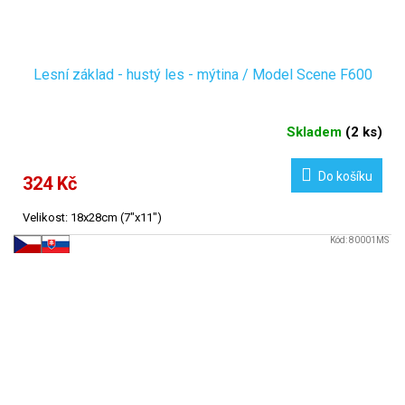
Lesní základ - hustý les - mýtina / Model Scene F600
Skladem
(
2 ks
)
Do košíku
324 Kč
Velikost: 18x28cm (7"x11")
Kód:
80001MS