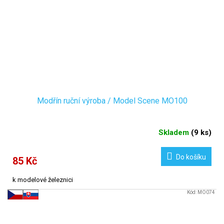
Modřín ruční výroba / Model Scene MO100
Skladem
(
9 ks
)
Do košíku
85 Kč
k modelové železnici
Kód:
MO074