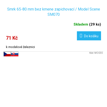
Smrk 65-80 mm bez kmene zapichovací / Model Scene
SM070
Skladem
(
29 ks
)
Do košíku
71 Kč
k modelové železnici
Kód:
MO030