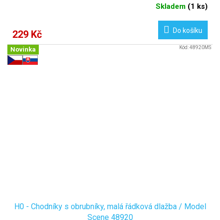
Skladem
(
1 ks
)
Do košíku
229 Kč
Kód:
48920MS
Novinka
H0 - Chodníky s obrubníky, malá řádková dlažba / Model
Scene 48920