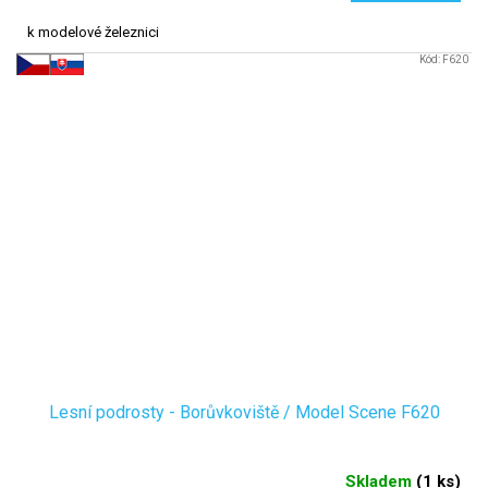
k modelové železnici
Kód:
F620
Lesní podrosty - Borůvkoviště / Model Scene F620
Skladem
(
1 ks
)