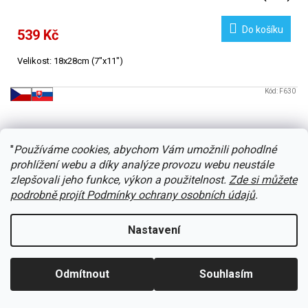
Do košíku
539 Kč
Velikost: 18x28cm (7"x11")
Kód:
F630
"
Používáme cookies, abychom Vám umožnili pohodlné
prohlížení webu a díky analýze provozu webu neustále
zlepšovali jeho funkce, výkon a použitelnost.
Zde si můžete
podrobně projít Podmínky ochrany osobních údajů
.
Nastavení
Odmítnout
Souhlasím