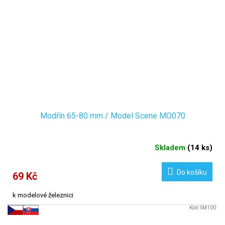
Modřín 65-80 mm / Model Scene MO070
Skladem
(
14 ks
)
Do košíku
69 Kč
k modelové železnici
Kód:
SM100