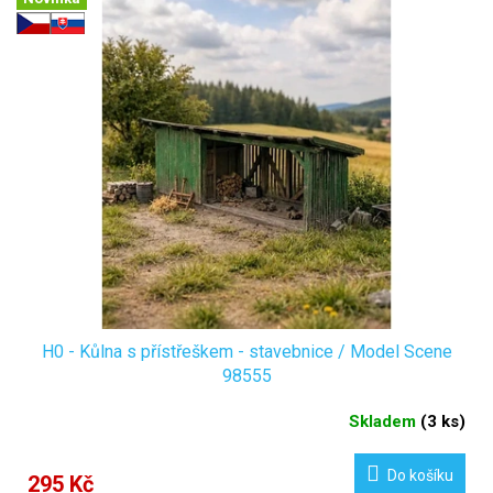
H0 - Kůlna s přístřeškem - stavebnice / Model Scene
98555
Skladem
(
3 ks
)
Do košíku
295 Kč