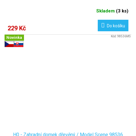
Skladem
(
3 ks
)
Do košíku
229 Kč
Kód:
98536MS
Novinka
H0 - Zahradní domek dřevěný / Model Scene 98536