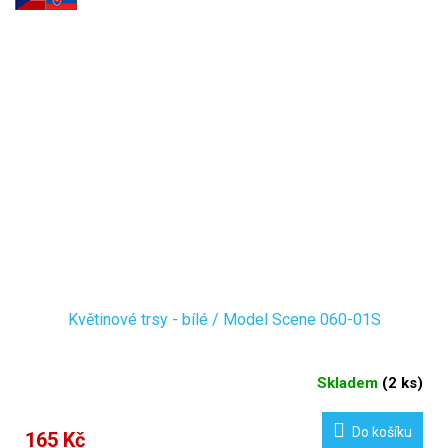
Květinové trsy - bílé / Model Scene 060-01S
Skladem
(
2 ks
)
Do košíku
165 Kč