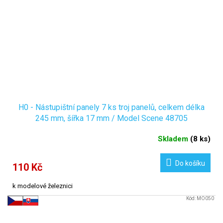
H0 - Nástupištní panely 7 ks troj panelů, celkem délka
245 mm, šířka 17 mm / Model Scene 48705
Skladem
(
8 ks
)
Do košíku
110 Kč
k modelové železnici
Kód:
MO050