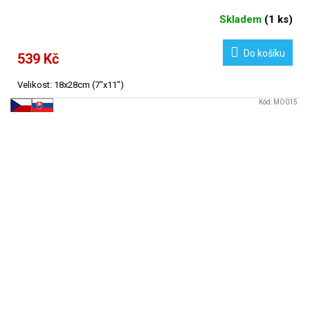
Skladem
(
1 ks
)
Do košíku
539 Kč
Velikost: 18x28cm (7"x11")
Kód:
MO015