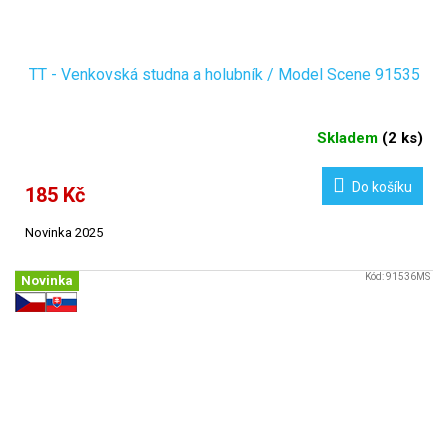
TT - Venkovská studna a holubník / Model Scene 91535
Skladem
(
2 ks
)
Do košíku
185 Kč
Novinka 2025
Kód:
91536MS
Novinka