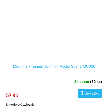
Modřín s kmenem 50 mm / Model Scene MO050
Skladem
(
30 ks
)
Do košíku
57 Kč
k modelové železnici