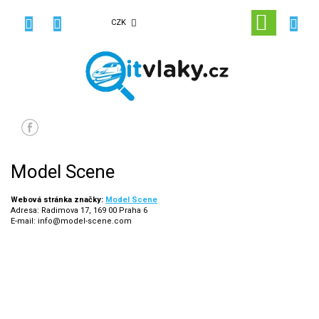
Přejít
na
NÁKUPN
CZK
obsah
KOŠÍK
Model Scene
Webová stránka značky:
Model Scene
Adresa:
Radimova 17,
169 00 Praha 6
E-mail: info@model-scene.com
192
Na skladě