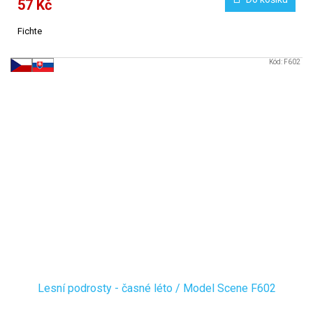
57 Kč
Fichte
Kód:
F602
Lesní podrosty - časné léto / Model Scene F602