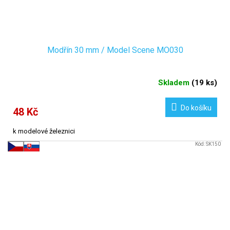
Modřín 30 mm / Model Scene MO030
Skladem
(
19 ks
)
Do košíku
48 Kč
k modelové železnici
Kód:
SK150