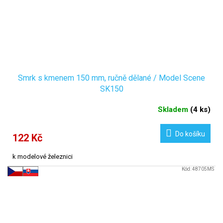
Smrk s kmenem 150 mm, ručně dělané / Model Scene
SK150
Skladem
(
4 ks
)
Do košíku
122 Kč
k modelové železnici
Kód:
48705MS