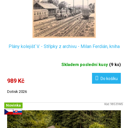
ů
d
u
k
t
ů
Plány kolejišť V. - Střípky z archivu - Milan Ferdián, kniha
Skladem poslední kusy
(
9 ks
)
Do košíku
989 Kč
Dotisk 2026
Kód:
98539MS
Novinka