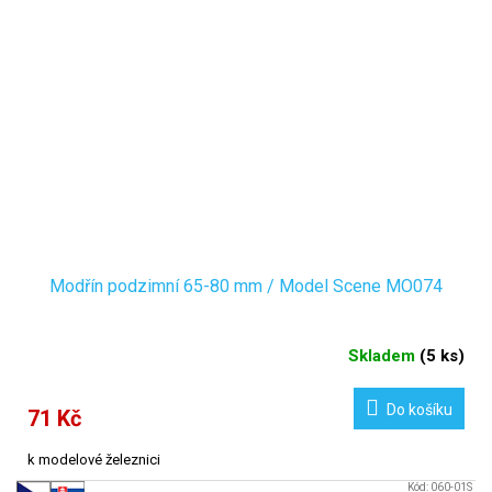
Modřín podzimní 65-80 mm / Model Scene MO074
Skladem
(
5 ks
)
Do košíku
71 Kč
k modelové železnici
Kód:
060-01S