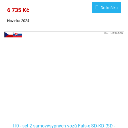
Do košíku
6 735 Kč
Novinka 2024
Kód:
HRS6700
H0 - set 2 samovýsypných vozů Fals-x SD-KD (SD -