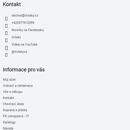
p
a
Kontakt
r
t
v
í
obchod
@
itvlaky.cz
k
y
+420577912599
v
Novinky na Facebooku
ý
itvlaky
p
i
Videa na YouTube
s
@itvlakycz
u
Informace pro vás
Můj účet
Vrácení a reklamace
Vše o nákupu
Kontakt
Otevírací doba
Doprava a platba
PK computers - IT
Katalogy
Návody