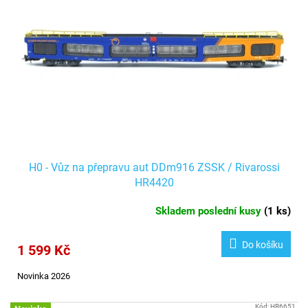
d
s
u
p
k
r
t
o
ů
d
u
k
t
ů
H0 - Vůz na přepravu aut DDm916 ZSSK / Rivarossi
HR4420
Skladem poslední kusy
(
1 ks
)
Do košíku
1 599 Kč
Novinka 2026
Kód:
HR6651