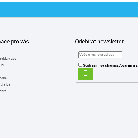
l
á
d
a
c
í
p
mace pro vás
Odebírat newsletter
r
v
k
 reklamace
y
upu
Souhlasím
se shromažďováním
a z
v
PŘIHLÁSIT
ý
 doba
SE
p
 platba
i
ers - IT
s
u