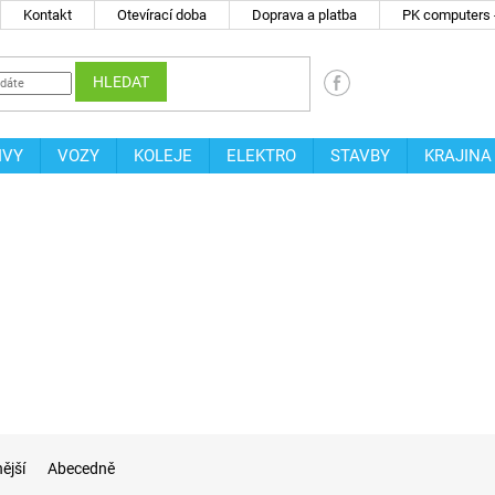
Kontakt
Otevírací doba
Doprava a platba
PK computers -
HLEDAT
IVY
VOZY
KOLEJE
ELEKTRO
STAVBY
KRAJINA
ější
Abecedně