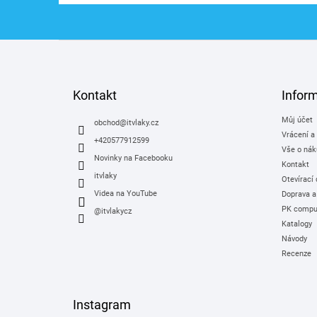
Z
á
p
a
Kontakt
Infor
t
Můj účet
í
obchod
@
itvlaky.cz
Vrácení a
+420577912599
Vše o nák
Novinky na Facebooku
Kontakt
itvlaky
Otevírací
Videa na YouTube
Doprava a
PK comput
@itvlakycz
Katalogy
Návody
Recenze
Instagram