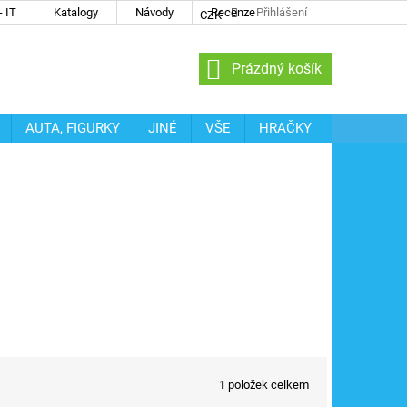
 IT
Katalogy
Návody
Recenze
Přihlášení
CZK
NÁKUPNÍ
Prázdný košík
KOŠÍK
AUTA, FIGURKY
JINÉ
VŠE
HRAČKY
1
položek celkem