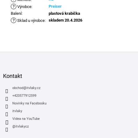
?
Preiser
Výrobce
:
Balení
:
plastová krabička
?
skladem 20.4.2026
Sklad u výrobce
:
Z
á
p
a
Kontakt
t
í
obchod
@
itvlaky.cz
+420577912599
Novinky na Facebooku
itvlaky
Videa na YouTube
@itvlakycz