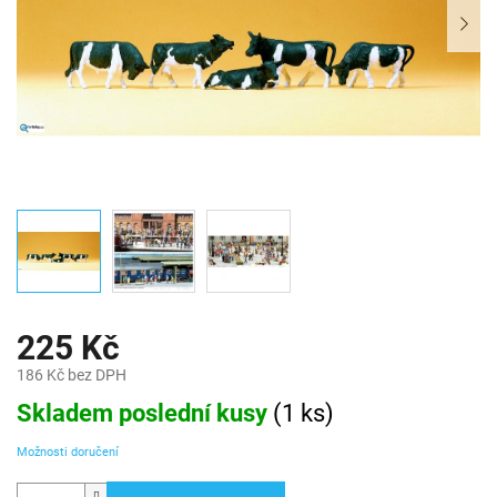
225 Kč
186 Kč bez DPH
Měrná
Skladem poslední kusy
(
1 ks
)
cena:
Možnosti doručení