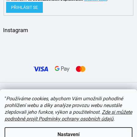
PŘIHLÁSIT SE
Instagram
Vytvořil Shoptet
"
Používáme cookies, abychom Vám umožnili pohodlné
prohlížení webu a díky analýze provozu webu neustále
Copyright 2026
itvlaky.cz
. Všechna práva vyhrazena.
Upravit nastavení cookies
zlepšovali jeho funkce, výkon a použitelnost.
Zde si můžete
podrobně projít Podmínky ochrany osobních údajů
.
Nastavení