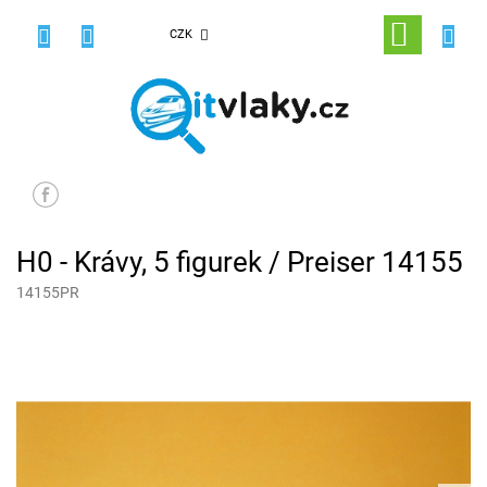
Přejít
na
NÁKUPNÍ
CZK
obsah
KOŠÍK
H0 - Krávy, 5 figurek / Preiser 14155
14155PR