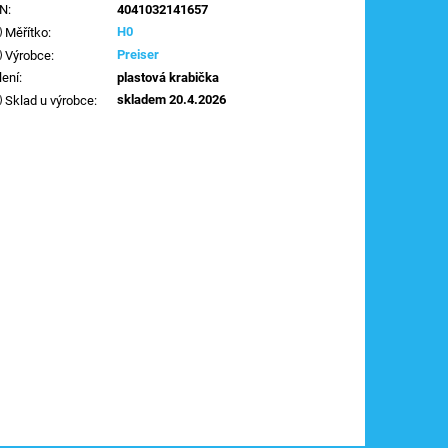
AN
:
4041032141657
H0
Měřítko
:
Preiser
Výrobce
:
lení
:
plastová krabička
skladem 20.4.2026
Sklad u výrobce
: