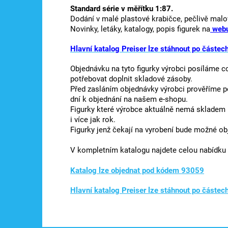
Standard série v měřítku 1:87.
Dodání v malé plastové krabičce, pečlivě malo
Novinky, letáky, katalogy, popis figurek na
webu
Hlavní katalog Preiser lze stáhnout po částec
Objednávku na tyto figurky výrobci posíláme c
potřebovat doplnit skladové zásoby.
Před zasláním objednávky výrobci prověříme p
dní k objednání na našem e-shopu.
Figurky které výrobce aktuálně nemá skladem 
i více jak rok.
Figurky jenž čekají na vyrobení bude možné ob
V kompletním katalogu najdete celou nabídku 
Katalog lze objednat pod kódem 93059
Hlavní katalog Preiser lze stáhnout po částec