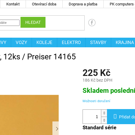
Kontakt
Otevírací doba
Doprava a platba
PK computers -
HLEDAT
IVY
VOZY
KOLEJE
ELEKTRO
STAVBY
KRAJINA
y, 12ks / Preiser 14165
225 Kč
186 Kč bez DPH
Měrná
Skladem posledn
cena:
Možnosti doručení
Přidat d
Standard série