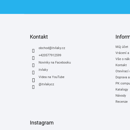
Z
á
p
a
Kontakt
Infor
t
Můj účet
í
obchod
@
itvlaky.cz
Vrácení a
+420577912599
Vše o nák
Novinky na Facebooku
Kontakt
itvlaky
Otevírací
Videa na YouTube
Doprava a
PK comput
@itvlakycz
Katalogy
Návody
Recenze
Instagram