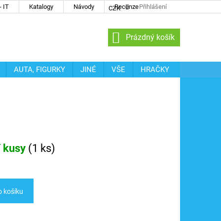
 IT
Katalogy
Návody
Recenze
Přihlášení
CZK
NÁKUPNÍ
Prázdný košík
KOŠÍK
AUTA, FIGURKY
JINÉ
VŠE
HRAČKY
í kusy
(
1 ks
)
o košíku