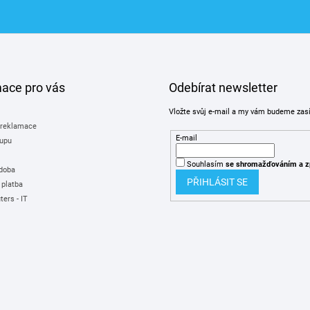
mace pro vás
Odebírat newsletter
Vložte svůj e-mail a my vám budeme zas
 reklamace
E-mail
upu
Souhlasím
se shromažďováním
a z
 doba
PŘIHLÁSIT SE
 platba
ers - IT