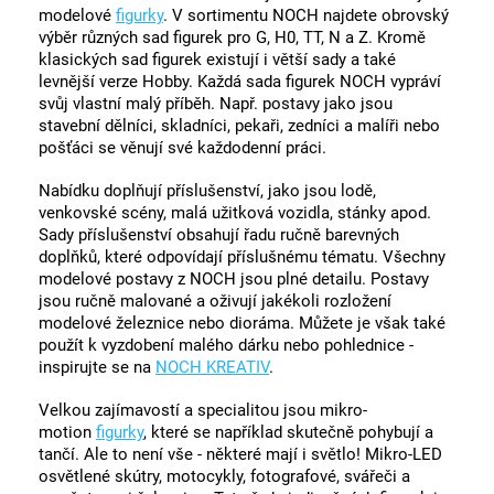
modelové
figurky
. V sortimentu NOCH najdete obrovský
výběr různých sad figurek pro G, H0, TT, N a Z. Kromě
klasických sad figurek existují i ​​větší sady a také
levnější verze Hobby. Každá sada figurek NOCH vypráví
svůj vlastní malý příběh. Např. postavy jako jsou
stavební dělníci, skladníci, pekaři, zedníci a malíři nebo
pošťáci se věnují své každodenní práci.
Nabídku doplňují příslušenství, jako jsou lodě,
venkovské scény, malá užitková vozidla, stánky apod.
Sady příslušenství obsahují řadu ručně barevných
doplňků, které odpovídají příslušnému tématu. Všechny
modelové postavy z NOCH jsou plné detailu. Postavy
jsou ručně malované a oživují jakékoli rozložení
modelové železnice nebo dioráma. Můžete je však také
použít k vyzdobení malého dárku nebo pohlednice -
inspirujte se na
NOCH KREATIV
.
Velkou zajímavostí a specialitou jsou mikro-
motion
figurky
, které se například skutečně pohybují a
tančí. Ale to není vše - některé mají i světlo! Mikro-LED
osvětlené skútry, motocykly, fotografové, svářeči a