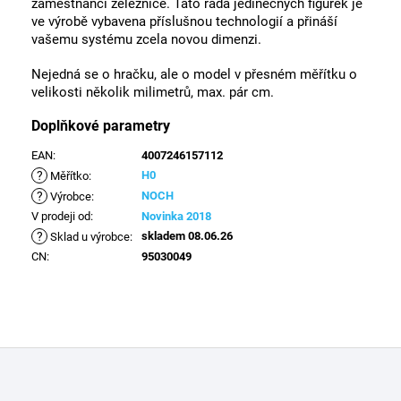
zaměstnanci železnice. Tato řada jedinečných figurek je
ve výrobě vybavena příslušnou technologií a přináší
vašemu systému zcela novou dimenzi.
Nejedná se o hračku, ale o model v přesném měřítku o
velikosti několik milimetrů, max. pár cm.
Doplňkové parametry
EAN
:
4007246157112
?
H0
Měřítko
:
?
NOCH
Výrobce
:
V prodeji od
:
Novinka 2018
?
skladem 08.06.26
Sklad u výrobce
:
CN
:
95030049
Z
á
p