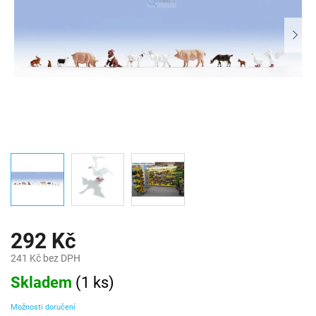
292 Kč
241 Kč bez DPH
Měrná
Skladem
(
1 ks
)
cena:
Možnosti doručení