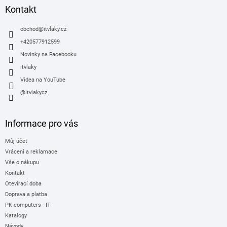
a
Kontakt
t
í
obchod
@
itvlaky.cz
+420577912599
Novinky na Facebooku
itvlaky
Videa na YouTube
@itvlakycz
Informace pro vás
Můj účet
Vrácení a reklamace
Vše o nákupu
Kontakt
Otevírací doba
Doprava a platba
PK computers - IT
Katalogy
Návody