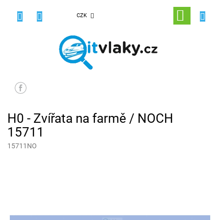
Přejít
na
NÁKUPNÍ
CZK
obsah
KOŠÍK
H0 - Zvířata na farmě / NOCH
15711
15711NO