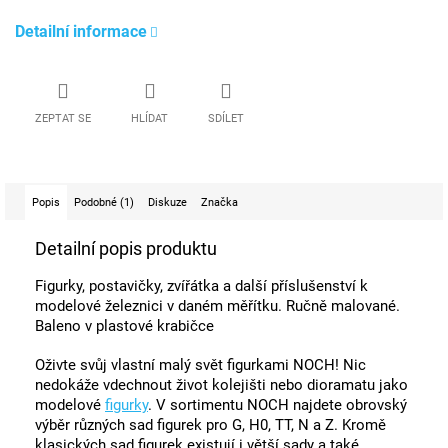
Detailní informace
ZEPTAT SE
HLÍDAT
SDÍLET
Popis
Podobné (1)
Diskuze
Značka
Detailní popis produktu
Figurky, postavičky, zvířátka a další příslušenství k
modelové železnici v daném měřítku. Ručně malované.
Baleno v plastové krabičce
Oživte svůj vlastní malý svět figurkami NOCH! Nic
nedokáže vdechnout život kolejišti nebo dioramatu jako
modelové
figurky
. V sortimentu NOCH najdete obrovský
výběr různých sad figurek pro G, H0, TT, N a Z. Kromě
klasických sad figurek existují i ​​větší sady a také