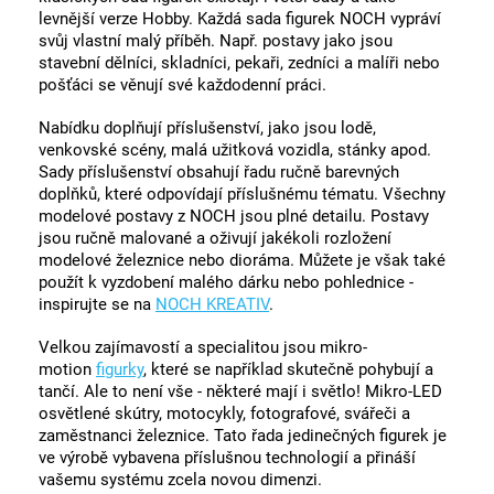
levnější verze Hobby. Každá sada figurek NOCH vypráví
svůj vlastní malý příběh. Např. postavy jako jsou
stavební dělníci, skladníci, pekaři, zedníci a malíři nebo
pošťáci se věnují své každodenní práci.
Nabídku doplňují příslušenství, jako jsou lodě,
venkovské scény, malá užitková vozidla, stánky apod.
Sady příslušenství obsahují řadu ručně barevných
doplňků, které odpovídají příslušnému tématu. Všechny
modelové postavy z NOCH jsou plné detailu. Postavy
jsou ručně malované a oživují jakékoli rozložení
modelové železnice nebo dioráma. Můžete je však také
použít k vyzdobení malého dárku nebo pohlednice -
inspirujte se na
NOCH KREATIV
.
Velkou zajímavostí a specialitou jsou mikro-
motion
figurky
, které se například skutečně pohybují a
tančí. Ale to není vše - některé mají i světlo! Mikro-LED
osvětlené skútry, motocykly, fotografové, svářeči a
zaměstnanci železnice. Tato řada jedinečných figurek je
ve výrobě vybavena příslušnou technologií a přináší
vašemu systému zcela novou dimenzi.