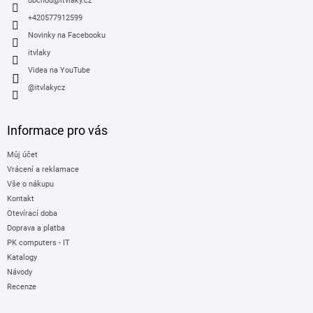
í
obchod
@
itvlaky.cz
+420577912599
Novinky na Facebooku
itvlaky
Videa na YouTube
@itvlakycz
Informace pro vás
Můj účet
Vrácení a reklamace
Vše o nákupu
Kontakt
Otevírací doba
Doprava a platba
PK computers - IT
Katalogy
Návody
Recenze