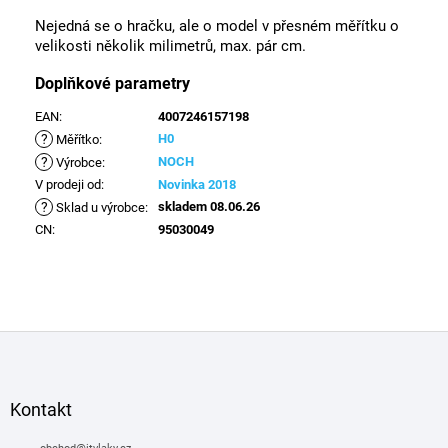
Nejedná se o hračku, ale o model v přesném měřítku o
velikosti několik milimetrů, max. pár cm.
Doplňkové parametry
EAN
:
4007246157198
?
H0
Měřítko
:
?
NOCH
Výrobce
:
V prodeji od
:
Novinka 2018
?
skladem 08.06.26
Sklad u výrobce
:
CN
:
95030049
Z
á
p
a
Kontakt
t