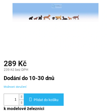
289 Kč
239 Kč bez DPH
Měrná
Dodání do 10-30 dnů
cena:
Možnosti doručení
Přidat do košíku
k modelové železnici