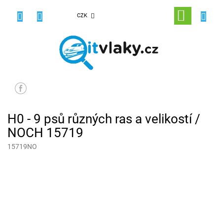
Přejít
na
NÁKUPNÍ
CZK
obsah
KOŠÍK
H0 - 9 psů různých ras a velikostí /
NOCH 15719
15719NO