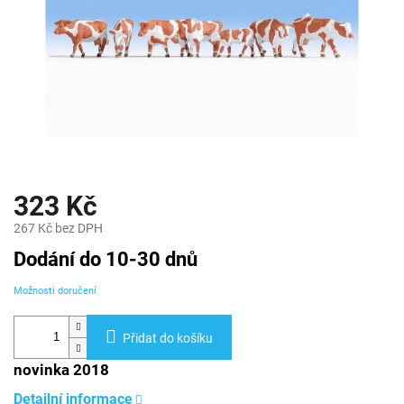
323 Kč
267 Kč bez DPH
Měrná
Dodání do 10-30 dnů
cena:
Možnosti doručení
Přidat do košíku
novinka 2018
Detailní informace