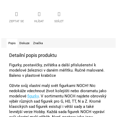
ZEPTAT SE
HLÍDAT
SDÍLET
Popis
Diskuze
Značka
Detailní popis produktu
Figurky, postavičky, zvířátka a další příslušenství k
modelové železnici v daném měřítku. Ručně malované.
Baleno v plastové krabičce
Oživte svůj vlastní malý svět figurkami NOCH! Nic
nedokáže vdechnout život kolejišti nebo dioramatu jako
modelové
figurky
. V sortimentu NOCH najdete obrovský
výběr různých sad figurek pro G, H0, TT, N a Z. Kromě
klasických sad figurek existují i ​​větší sady a také
levnější verze Hobby. Každá sada figurek NOCH vypráví