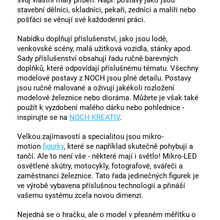
svůj vlastní malý příběh. Např. postavy jako jsou
stavební dělníci, skladníci, pekaři, zedníci a malíři nebo
pošťáci se věnují své každodenní práci.
Nabídku doplňují příslušenství, jako jsou lodě,
venkovské scény, malá užitková vozidla, stánky apod.
Sady příslušenství obsahují řadu ručně barevných
doplňků, které odpovídají příslušnému tématu. Všechny
modelové postavy z NOCH jsou plné detailu. Postavy
jsou ručně malované a oživují jakékoli rozložení
modelové železnice nebo dioráma. Můžete je však také
použít k vyzdobení malého dárku nebo pohlednice -
inspirujte se na
NOCH KREATIV
.
Velkou zajímavostí a specialitou jsou mikro-
motion
figurky
, které se například skutečně pohybují a
tančí. Ale to není vše - některé mají i světlo! Mikro-LED
osvětlené skútry, motocykly, fotografové, svářeči a
zaměstnanci železnice. Tato řada jedinečných figurek je
ve výrobě vybavena příslušnou technologií a přináší
vašemu systému zcela novou dimenzi.
Nejedná se o hračku, ale o model v přesném měřítku o