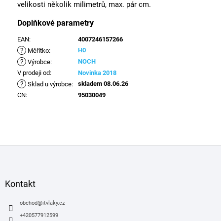
velikosti několik milimetrů, max. pár cm.
Doplňkové parametry
EAN
:
4007246157266
?
H0
Měřítko
:
?
NOCH
Výrobce
:
V prodeji od
:
Novinka 2018
?
skladem 08.06.26
Sklad u výrobce
:
CN
:
95030049
Z
á
p
a
Kontakt
t
í
obchod
@
itvlaky.cz
+420577912599