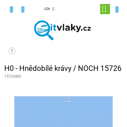
Přejít
na
NÁKUPNÍ
CZK
obsah
KOŠÍK
H0 - Hnědobílé krávy / NOCH 15726
15726NO