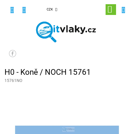
Přejít
na
NÁKUPNÍ
CZK
obsah
KOŠÍK
H0 - Koně / NOCH 15761
15761NO