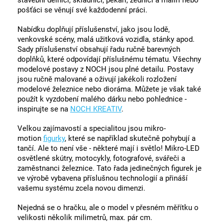
stavební dělníci, skladníci, pekaři, zedníci a malíři nebo
pošťáci se věnují své každodenní práci.
Nabídku doplňují příslušenství, jako jsou lodě,
venkovské scény, malá užitková vozidla, stánky apod.
Sady příslušenství obsahují řadu ručně barevných
doplňků, které odpovídají příslušnému tématu. Všechny
modelové postavy z NOCH jsou plné detailu. Postavy
jsou ručně malované a oživují jakékoli rozložení
modelové železnice nebo dioráma. Můžete je však také
použít k vyzdobení malého dárku nebo pohlednice -
inspirujte se na
NOCH KREATIV
.
Velkou zajímavostí a specialitou jsou mikro-
motion
figurky
, které se například skutečně pohybují a
tančí. Ale to není vše - některé mají i světlo! Mikro-LED
osvětlené skútry, motocykly, fotografové, svářeči a
zaměstnanci železnice. Tato řada jedinečných figurek je
ve výrobě vybavena příslušnou technologií a přináší
vašemu systému zcela novou dimenzi.
Nejedná se o hračku, ale o model v přesném měřítku o
velikosti několik milimetrů, max. pár cm.