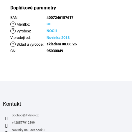
Doplňkové parametry
EAN
:
4007246157617
?
H0
Měřítko
:
?
NOCH
Výrobce
:
V prodeji od
:
Novinka 2018
?
skladem 08.06.26
Sklad u výrobce
:
CN
:
95030049
Z
á
p
a
Kontakt
t
í
obchod
@
itvlaky.cz
+420577912599
Novinky na Facebooku