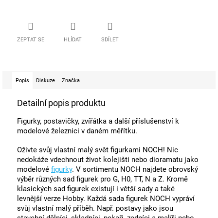
ZEPTAT SE
HLÍDAT
SDÍLET
Popis
Diskuze
Značka
Detailní popis produktu
Figurky, postavičky, zvířátka a další příslušenství k
modelové železnici v daném měřítku.
Oživte svůj vlastní malý svět figurkami NOCH! Nic
nedokáže vdechnout život kolejišti nebo dioramatu jako
modelové
figurky
. V sortimentu NOCH najdete obrovský
výběr různých sad figurek pro G, H0, TT, N a Z. Kromě
klasických sad figurek existují i ​​větší sady a také
levnější verze Hobby. Každá sada figurek NOCH vypráví
svůj vlastní malý příběh. Např. postavy jako jsou