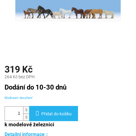
319 Kč
264 Kč bez DPH
Měrná
Dodání do 10-30 dnů
cena:
Možnosti doručení
Přidat do košíku
k modelové železnici
Detailní informace