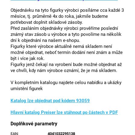
Objednávku na tyto figurky výrobci posíláme cca každé 3
měsíce, tj. průměrně 4x do roka, jakmile budeme
potřebovat doplnit skladové zásoby.
Před zasláním objednávky výrobci prověříme poslední
známý stav zásob u výrobce a tyto povolíme na několik
dní k objednání na našem e-shopu.
Figurky které výrobce aktuálně nemá skladem není
možné objednat, neboť termín dodání není znám a může
být i více jak rok.
Figurky jenž čekají na vyrobení bude možné objednat až
ve chvíli, kdy nám výrobce oznámí, že je má skladem.
V kompletním katalogu najdete celou nabídku a ukázky
umístění figurek
Katalog lze objednat pod kódem 93059
Hlavní katalog Preiser lze stáhnout po částech v PDF
Doplňkové parametry
EAN
:
4041032295138