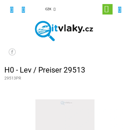
Přejít
na
NÁKUPNÍ
CZK
obsah
KOŠÍK
H0 - Lev / Preiser 29513
29513PR