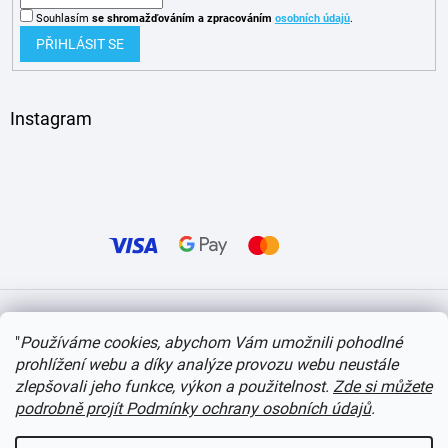
Souhlasím
se shromažďováním
a zpracováním
osobních údajů
.
PŘIHLÁSIT SE
Instagram
Vytvořil Shoptet
"
Používáme cookies, abychom Vám umožnili pohodlné
prohlížení webu a díky analýze provozu webu neustále
Copyright 2026
itvlaky.cz
. Všechna práva vyhrazena.
Upravit nastavení cookies
zlepšovali jeho funkce, výkon a použitelnost.
Zde si můžete
podrobně projít Podmínky ochrany osobních údajů
.