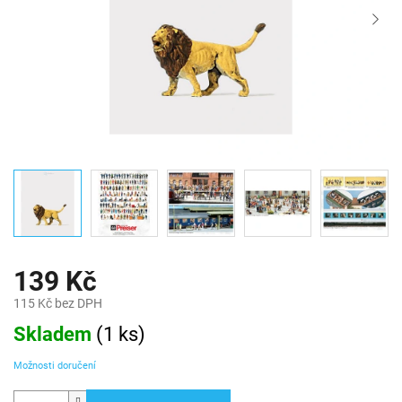
139 Kč
115 Kč bez DPH
Měrná
Skladem
(
1 ks
)
cena:
Možnosti doručení