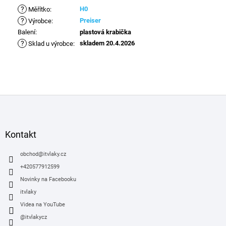
?
H0
Měřítko
:
?
Preiser
Výrobce
:
Balení
:
plastová krabička
?
skladem 20.4.2026
Sklad u výrobce
:
Z
á
p
a
Kontakt
t
í
obchod
@
itvlaky.cz
+420577912599
Novinky na Facebooku
itvlaky
Videa na YouTube
@itvlakycz