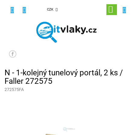
Přejít
na
NÁKUPNÍ
CZK
obsah
KOŠÍK
N - 1-kolejný tunelový portál, 2 ks /
Faller 272575
272575FA