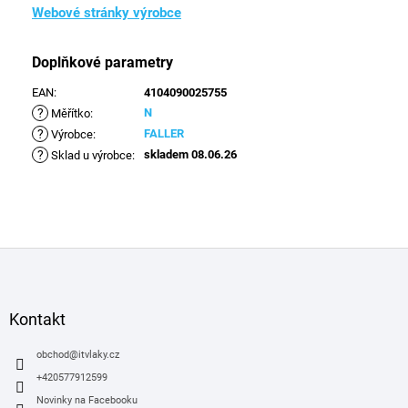
Webové stránky výrobce
Doplňkové parametry
EAN
:
4104090025755
?
N
Měřítko
:
?
FALLER
Výrobce
:
?
skladem 08.06.26
Sklad u výrobce
:
Z
á
p
a
Kontakt
t
í
obchod
@
itvlaky.cz
+420577912599
Novinky na Facebooku