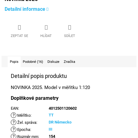
Detailní informace
ZEPTAT SE
HLÍDAT
SDÍLET
Popis
Podobné (16)
Diskuze
Značka
Detailní popis produktu
NOVINKA 2025. Model v měřítku 1:120
Doplňkové parametry
EAN
:
4012501120602
?
TT
Měřítko
:
?
DR Německo
Žel. správa
:
?
III
Epocha
:
?
154
Rozměr mm
: