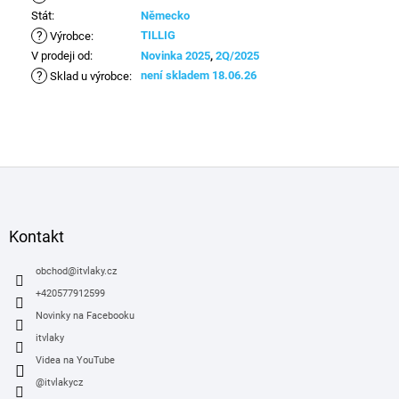
Stát
:
Německo
?
TILLIG
Výrobce
:
V prodeji od
:
Novinka 2025
,
2Q/2025
?
není skladem 18.06.26
Sklad u výrobce
:
Z
á
p
a
Kontakt
t
í
obchod
@
itvlaky.cz
+420577912599
Novinky na Facebooku
itvlaky
Videa na YouTube
@itvlakycz