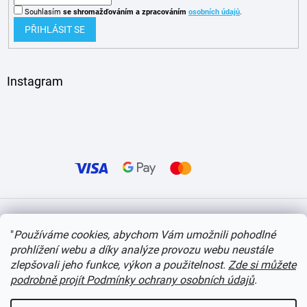
Souhlasím
se shromažďováním
a zpracováním
osobních údajů
.
PŘIHLÁSIT SE
Instagram
Vytvořil Shoptet
"
Používáme cookies, abychom Vám umožnili pohodlné
prohlížení webu a díky analýze provozu webu neustále
Copyright 2026
itvlaky.cz
. Všechna práva vyhrazena.
Upravit nastavení cookies
zlepšovali jeho funkce, výkon a použitelnost.
Zde si můžete
podrobně projít Podmínky ochrany osobních údajů
.