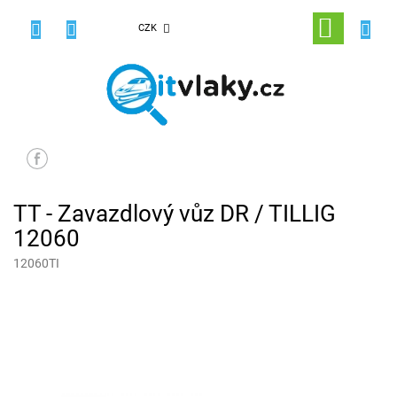
Přejít
na
NÁKUPNÍ
CZK
obsah
KOŠÍK
TT - Zavazdlový vůz DR / TILLIG
12060
12060TI