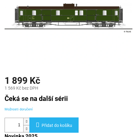
1 899 Kč
1 569 Kč bez DPH
Měrná
Čeká se na další sérii
cena:
Možnosti doručení
Přidat do košíku
Novinka 2025