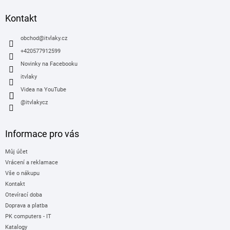
p
a
Kontakt
t
í
obchod
@
itvlaky.cz
+420577912599
Novinky na Facebooku
itvlaky
Videa na YouTube
@itvlakycz
Informace pro vás
Můj účet
Vrácení a reklamace
Vše o nákupu
Kontakt
Otevírací doba
Doprava a platba
PK computers - IT
Katalogy