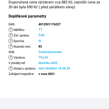
Doporučená cena výrobcem cca 882 Kč, nejnižší cena za
30 dní byla 690 Kč ( před začátkem slevy)
Doplňkové parametry
EAN
:
4012501176227
?
TT
Měřítko
:
?
ČSD
Žel. správa
:
?
III
Epocha
:
?
82
Rozměr mm
:
Stát
:
Československo
?
TILLIG
Výrobce
:
V prodeji od
:
Novinka 2022
?
není skladem 18.06.26
Sklad u výrobce
:
Zahájení expedice
:
v roce 2021
Z
á