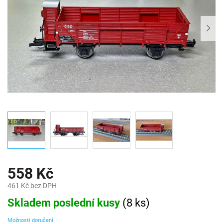
558 Kč
461 Kč bez DPH
Měrná
Skladem poslední kusy
(
8 ks
)
cena:
Možnosti doručení