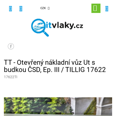
Přejít
na
NÁKUPNÍ
CZK
obsah
KOŠÍK
TT - Otevřený nákladní vůz Ut s
budkou ČSD, Ep. III / TILLIG 17622
17622TI