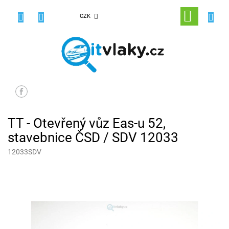
Přejít
na
NÁKUPNÍ
CZK
obsah
KOŠÍK
TT - Otevřený vůz Eas-u 52,
stavebnice ČSD / SDV 12033
12033SDV