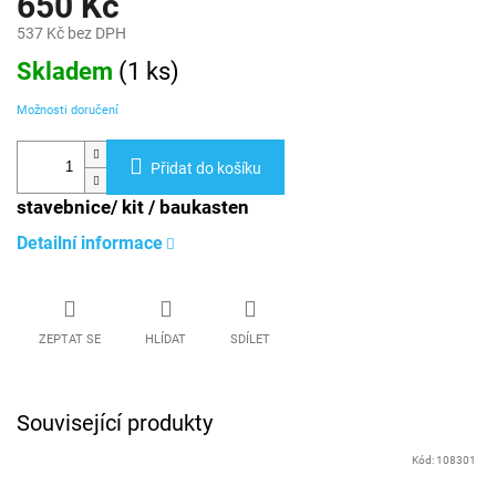
650 Kč
537 Kč bez DPH
Měrná
Skladem
(
1 ks
)
cena:
Možnosti doručení
Přidat do košíku
stavebnice/ kit / baukasten
Detailní informace
ZEPTAT SE
HLÍDAT
SDÍLET
Související produkty
Kód:
108301