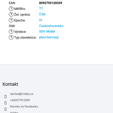
EAN
:
8592792120339
?
TT
Měřítko
:
?
ČSD
Žel. správa
:
?
IV
Epocha
:
Stát
:
Československo
?
SDV Model
Výrobce
:
?
plast barvený
Typ stavebnice
:
Z
á
p
a
Kontakt
t
í
obchod
@
itvlaky.cz
+420577912599
Novinky na Facebooku
itvlaky