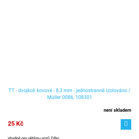
TT - dvojkolí kovové - 8,3 mm - jednostranně izolováno /
Müller 0086, 108301
není skladem
25 Kč
vhodné pro většinu vozů Tillig