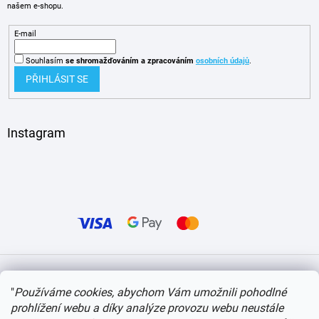
našem e-shopu.
E-mail
Souhlasím
se shromažďováním
a zpracováním
osobních údajů
.
PŘIHLÁSIT SE
Instagram
Vytvořil Shoptet
"
Používáme cookies, abychom Vám umožnili pohodlné
prohlížení webu a díky analýze provozu webu neustále
Copyright 2026
itvlaky.cz
. Všechna práva vyhrazena.
Upravit nastavení cookies