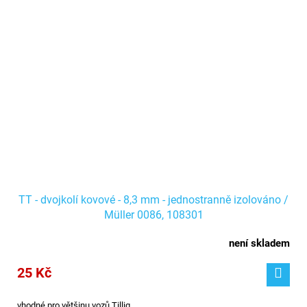
TT - dvojkolí kovové - 8,3 mm - jednostranně izolováno /
Müller 0086, 108301
není skladem
25 Kč
vhodné pro většinu vozů Tillig