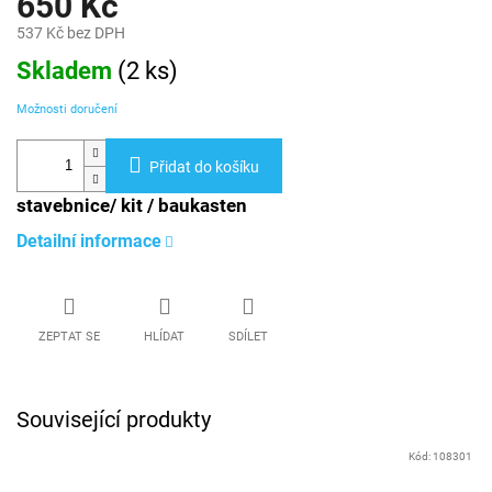
650 Kč
537 Kč bez DPH
Měrná
Skladem
(
2 ks
)
cena:
Možnosti doručení
Přidat do košíku
stavebnice/ kit / baukasten
Detailní informace
ZEPTAT SE
HLÍDAT
SDÍLET
Související produkty
Kód:
108301