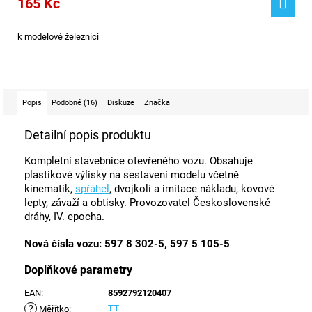
165 Kč
k modelové železnici
Popis
Podobné (16)
Diskuze
Značka
Detailní popis produktu
Kompletní stavebnice otevřeného vozu. Obsahuje
plastikové výlisky na sestavení modelu včetně
kinematik,
spřáhel
, dvojkolí a imitace nákladu, kovové
lepty, závaží a obtisky. Provozovatel Československé
dráhy, IV. epocha.
Nová čísla vozu: 597 8 302-5, 597 5 105-5
Doplňkové parametry
EAN
:
8592792120407
?
TT
Měřítko
: