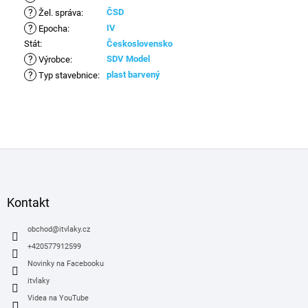
?
ČSD
Žel. správa
:
?
IV
Epocha
:
Stát
:
Československo
?
SDV Model
Výrobce
:
?
plast barvený
Typ stavebnice
:
Z
á
p
a
Kontakt
t
í
obchod
@
itvlaky.cz
+420577912599
Novinky na Facebooku
itvlaky
Videa na YouTube