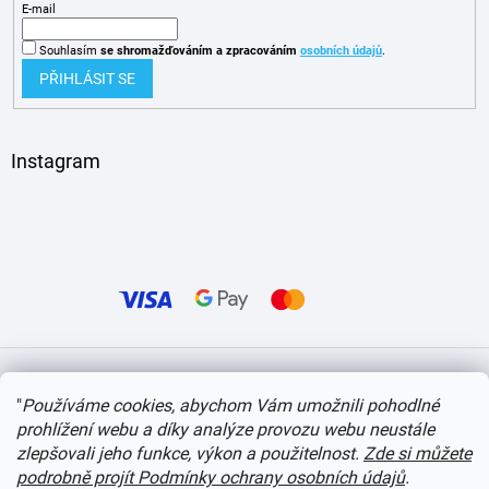
E-mail
Souhlasím
se shromažďováním
a zpracováním
osobních údajů
.
PŘIHLÁSIT SE
Instagram
Vytvořil Shoptet
"
Používáme cookies, abychom Vám umožnili pohodlné
prohlížení webu a díky analýze provozu webu neustále
Copyright 2026
itvlaky.cz
. Všechna práva vyhrazena.
Upravit nastavení cookies
zlepšovali jeho funkce, výkon a použitelnost.
Zde si můžete
podrobně projít Podmínky ochrany osobních údajů
.