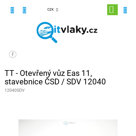
Přejít
na
NÁKUPNÍ
CZK
obsah
KOŠÍK
TT - Otevřený vůz Eas 11,
stavebnice ČSD / SDV 12040
12040SDV