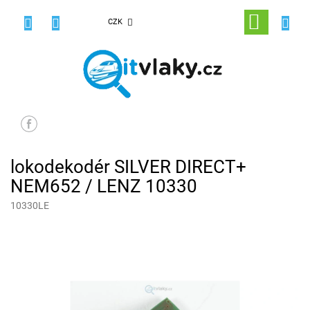
Přejít
na
NÁKUPNÍ
CZK
obsah
KOŠÍK
lokodekodér SILVER DIRECT+
NEM652 / LENZ 10330
10330LE