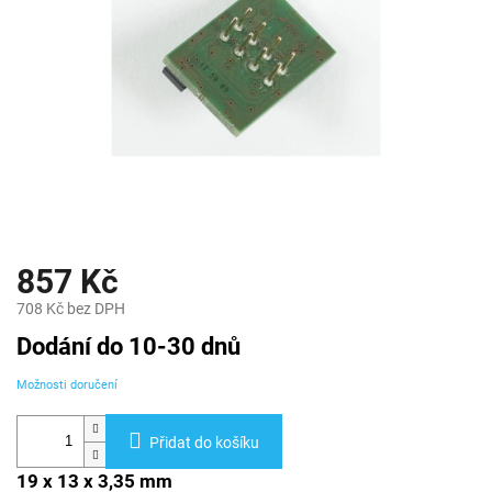
857 Kč
708 Kč bez DPH
Měrná
Dodání do 10-30 dnů
cena:
Možnosti doručení
Přidat do košíku
19 x 13 x 3,35 mm