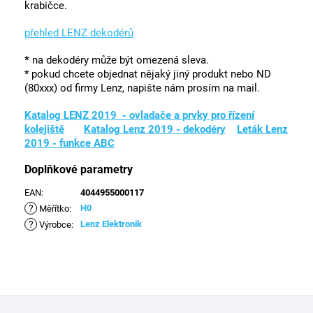
krabičce.
přehled LENZ dekodérů
*
na dekodéry může být omezená sleva.
* pokud chcete objednat nějaký jiný produkt nebo ND
(80xxx) od firmy Lenz, napište nám prosím na mail.
Katalog LENZ 2019 - ovladače a prvky pro řízení
kolejiště
Katalog Lenz 2019 - dekodéry
Leták Lenz
2019 - funkce ABC
Doplňkové parametry
EAN
:
4044955000117
?
H0
Měřítko
:
?
Lenz Elektronik
Výrobce
:
Z