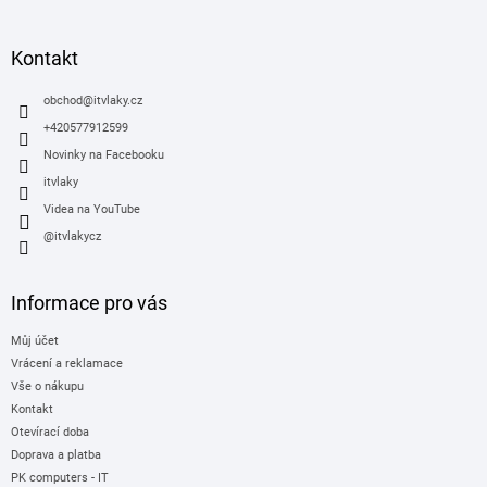
á
p
a
Kontakt
t
í
obchod
@
itvlaky.cz
+420577912599
Novinky na Facebooku
itvlaky
Videa na YouTube
@itvlakycz
Informace pro vás
Můj účet
Vrácení a reklamace
Vše o nákupu
Kontakt
Otevírací doba
Doprava a platba
PK computers - IT