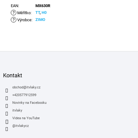
EAN
:
MX630R
?
TT
,
H0
Měřítko
:
?
ZIMO
Výrobce
:
Z
á
p
a
Kontakt
t
í
obchod
@
itvlaky.cz
+420577912599
Novinky na Facebooku
itvlaky
Videa na YouTube
@itvlakycz