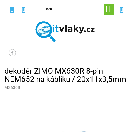
Přejít
na
NÁKUPNÍ
CZK
obsah
KOŠÍK
dekodér ZIMO MX630R 8-pin
NEM652 na káblíku / 20x11x3,5mm
MX630R