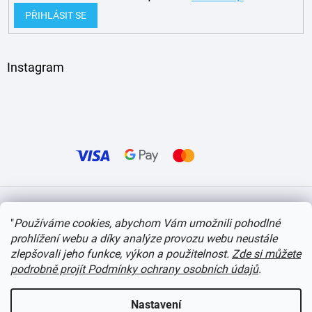
PŘIHLÁSIT SE
Instagram
Vytvořil Shoptet
"
Používáme cookies, abychom Vám umožnili pohodlné
prohlížení webu a díky analýze provozu webu neustále
Copyright 2026
itvlaky.cz
. Všechna práva vyhrazena.
Upravit nastavení cookies
zlepšovali jeho funkce, výkon a použitelnost.
Zde si můžete
podrobně projít Podmínky ochrany osobních údajů
.
Nastavení