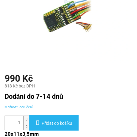
990 Kč
818 Kč bez DPH
Měrná
Dodání do 7-14 dnů
cena:
Možnosti doručení
Přidat do košíku
20x11x3,5mm