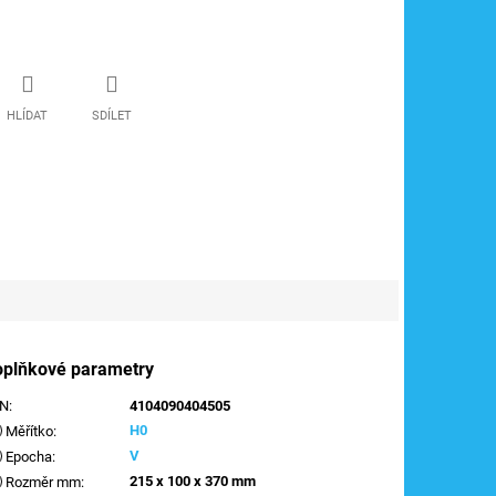
HLÍDAT
SDÍLET
oplňkové parametry
AN
:
4104090404505
H0
Měřítko
:
V
Epocha
:
215 x 100 x 370 mm
Rozměr mm
: