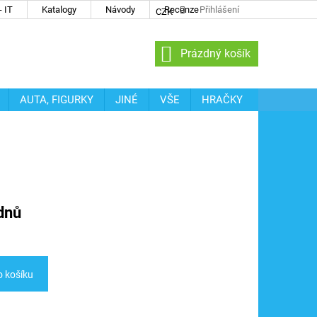
 IT
Katalogy
Návody
Recenze
Přihlášení
CZK
NÁKUPNÍ
Prázdný košík
KOŠÍK
AUTA, FIGURKY
JINÉ
VŠE
HRAČKY
dnů
o košíku