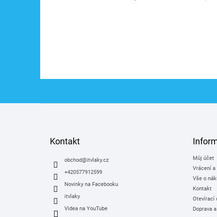
Z
á
p
a
Kontakt
Infor
t
Můj účet
í
obchod
@
itvlaky.cz
Vrácení a
+420577912599
Vše o nák
Novinky na Facebooku
Kontakt
itvlaky
Otevírací
Videa na YouTube
Doprava a