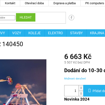
Kontakt
Otevírací doba
Doprava a platba
PK computers -
HLEDAT
IVY
VOZY
KOLEJE
ELEKTRO
STAVBY
KRAJINA
ER 140450
6 663 Kč
5 507 Kč bez DPH
Měrná
Dodání do 10-30 
cena:
Možnosti doručení
Přidat d
Novinka 2024