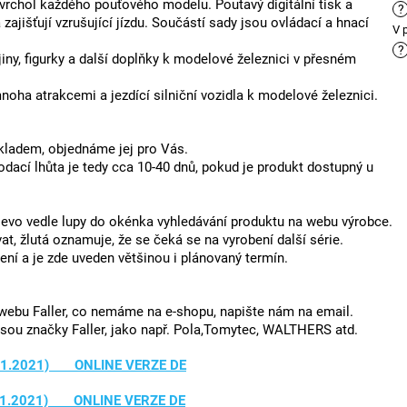
 vrchol každého pouťového modelu. Poutavý digitální tisk a
?
ajišťují vzrušující jízdu. Součástí sady jsou ovládací a hnací
V 
?
jiny, figurky a další doplňky k modelové železnici v přesném
oha atrakcemi a jezdící silniční vozidla k modelové železnici.
skladem, objednáme jej pro Vás.
dodací lhůta je tedy cca 10-40 dnů, pokud je produkt dostupný u
 vlevo vedle lupy do okénka vyhledávání produktu na webu výrobce.
t, žlutá oznamuje, že se čeká se na vyrobení další série.
ení a je zde uveden většinou i plánovaný termín.
webu Faller, co nemáme na e-shopu, napište nám na email.
ejsou značky Faller, jako např. Pola,Tomytec, WALTHERS atd.
19.1.2021) ONLINE VERZE DE
19.1.2021) ONLINE VERZE DE