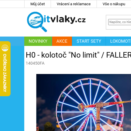
Přejít
Můj účet
Vrácení a reklamace
Vše o nákupu
na
obsah
NOVINKY
AKCE
START SETY
LOKOMOT
IT
ZNAČKY
H0 - kolotoč "No limit" / FALL
140450FA