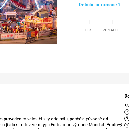
Detailní informace
TISK
ZEPTAT SE
D
E
?
m provedením velmi blízký originálu, pochází původně od
?
 jízdu s rolloverem typu Furioso od výrobce Mondial. Pouťový
?