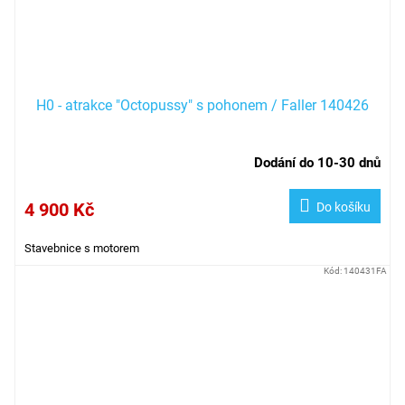
H0 - atrakce "Octopussy" s pohonem / Faller 140426
Dodání do 10-30 dnů
4 900 Kč
Do košíku
Stavebnice s motorem
Kód:
140431FA