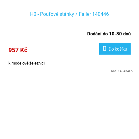
H0 - Pouťové stánky / Faller 140446
Dodání do 10-30 dnů
957 Kč
Do košíku
k modelové železnici
Kód:
140464FA