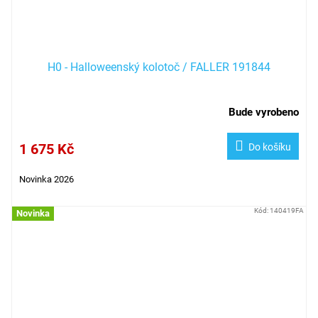
H0 - Halloweenský kolotoč / FALLER 191844
Bude vyrobeno
1 675 Kč
Do košíku
Novinka 2026
Kód:
140419FA
Novinka