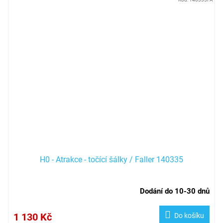
H0 - Atrakce - točící šálky / Faller 140335
Dodání do 10-30 dnů
1 130 Kč
Do košíku