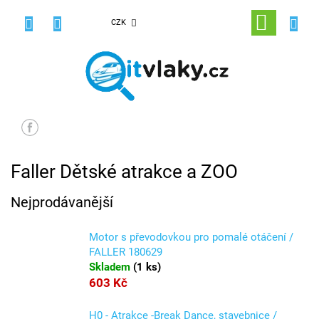
Přejít
na
NÁKUPNÍ
CZK
obsah
KOŠÍK
Faller Dětské atrakce a ZOO
Nejprodávanější
Motor s převodovkou pro pomalé otáčení /
FALLER 180629
Skladem
(
1 ks
)
603 Kč
H0 - Atrakce -Break Dance, stavebnice /