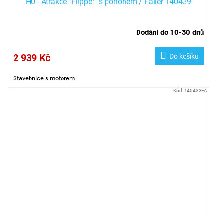
H0 - Atrakce "Flipper" s pohonem / Faller 140439
Dodání do 10-30 dnů
2 939 Kč
Do košíku
Stavebnice s motorem
Kód:
140433FA