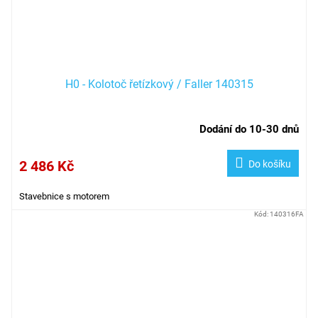
H0 - Kolotoč řetízkový / Faller 140315
Dodání do 10-30 dnů
2 486 Kč
Do košíku
Stavebnice s motorem
Kód:
140316FA