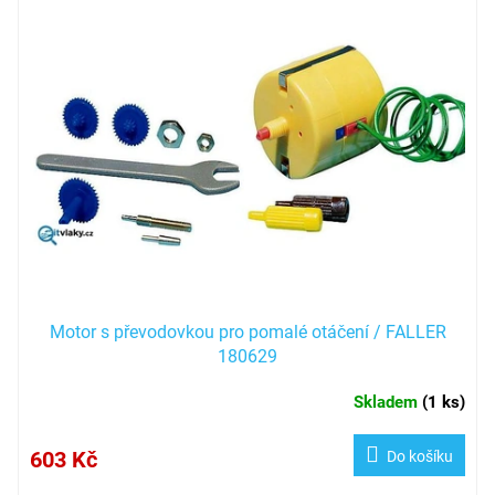
ý
p
i
s
p
r
o
d
u
k
t
ů
Motor s převodovkou pro pomalé otáčení / FALLER
180629
Skladem
(
1 ks
)
603 Kč
Do košíku