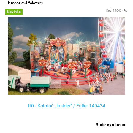
k modelové železnici
Kód:
140434FA
Novinka
H0 - Kolotoč ,,Insider" / Faller 140434
Bude vyrobeno