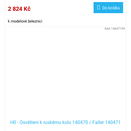
2 824 Kč
Do košíku
k modelové železnici
Kód:
140471FA
H0 - Osvětlení k ruskému kolu 140470 / Faller 140471