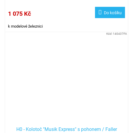
1 075 Kč
Do košíku
k modelové železnici
Kód:
140437FA
H0 - Kolotoč "Musik Express" s pohonem / Faller