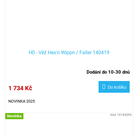
H0 - Věž Hex'n Wippn / Faller 140419
Dodání do 10-30 dnů
1 734 Kč
Do košíku
NOVINKA 2025
Kód:
191830FA
Novinka