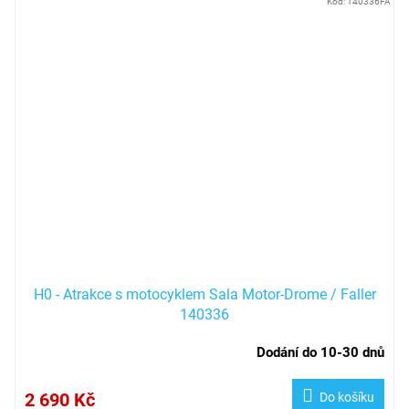
Kód:
140336FA
H0 - Atrakce s motocyklem Sala Motor-Drome / Faller
140336
Dodání do 10-30 dnů
2 690 Kč
Do košíku