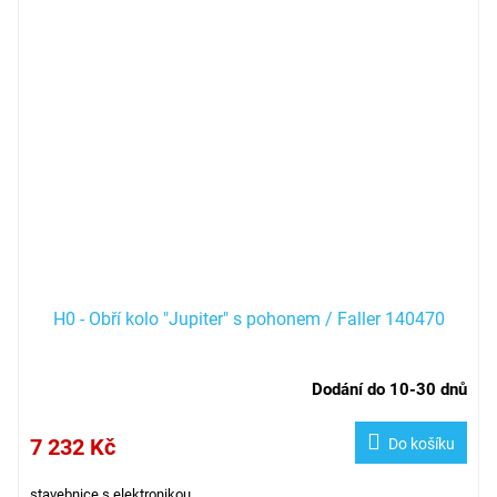
H0 - Obří kolo "Jupiter" s pohonem / Faller 140470
Dodání do 10-30 dnů
7 232 Kč
Do košíku
stavebnice s elektronikou