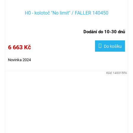
H0 - kolotoč "No limit" / FALLER 140450
Dodání do 10-30 dnů
6 663 Kč
Do košíku
Novinka 2024
Kód:
140315FA