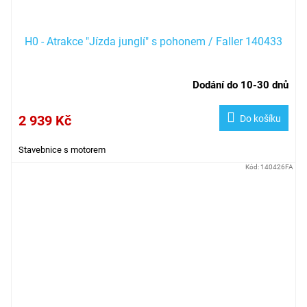
H0 - Atrakce "Jízda junglí" s pohonem / Faller 140433
Dodání do 10-30 dnů
2 939 Kč
Do košíku
Stavebnice s motorem
Kód:
140426FA