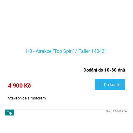
H0 - Atrakce "Top Spin" / Faller 140431
Dodání do 10-30 dnů
4 900 Kč
Do košíku
Stavebnice s motorem
Kód:
140422FA
Tip