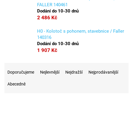
FALLER 140461
Dodání do 10-30 dnů
2 486 Kč
H0 - Kolotoč s pohonem, stavebnice / Faller
140316
Dodání do 10-30 dnů
1 907 Kč
Ř
a
Doporučujeme
Nejlevnější
Nejdražší
Nejprodávanější
z
Abecedně
e
n
í
p
r
1
Na skladě
o
d
u