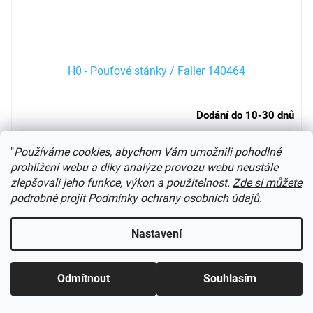
H0 - Pouťové stánky / Faller 140464
Dodání do 10-30 dnů
775 Kč
Do košíku
"
Používáme cookies, abychom Vám umožnili pohodlné
prohlížení webu a díky analýze provozu webu neustále
zlepšovali jeho funkce, výkon a použitelnost.
Zde si můžete
k modelové železnici
podrobně projít Podmínky ochrany osobních údajů
.
Kód:
140460FA
Nastavení
Odmítnout
Souhlasím