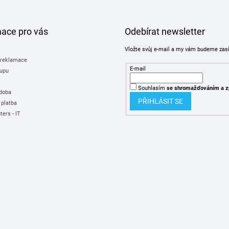
mace pro vás
Odebírat newsletter
Vložte svůj e-mail a my vám budeme zas
 reklamace
E-mail
upu
Souhlasím
se shromažďováním
a z
 doba
PŘIHLÁSIT SE
 platba
ers - IT