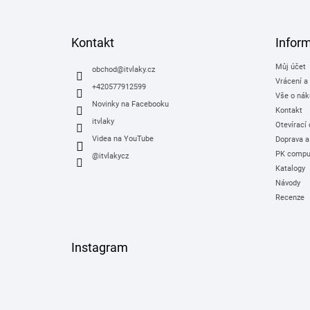
á
p
a
Kontakt
Infor
t
Můj účet
í
obchod
@
itvlaky.cz
Vrácení a
+420577912599
Vše o nák
Novinky na Facebooku
Kontakt
itvlaky
Otevírací
Videa na YouTube
Doprava a
PK comput
@itvlakycz
Katalogy
Návody
Recenze
Instagram