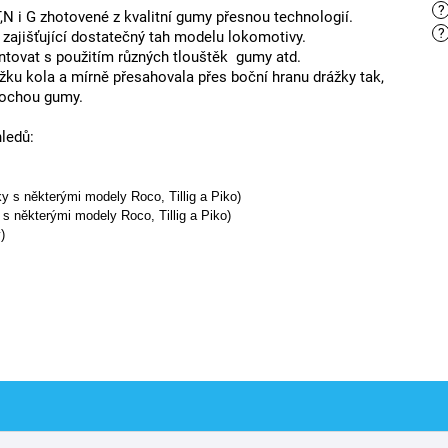
?
N i G zhotovené z kvalitní gumy přesnou technologií.
?
 zajišťující dostatečný tah modelu lokomotivy.
ntovat s použitím různých tlouštěk gumy atd.
ážku kola a mírně přesahovala přes boční hranu drážky tak,
plochou gumy.
ledů:
ky s některými modely Roco, Tillig a Piko)
 s některými modely Roco, Tillig a Piko)
)