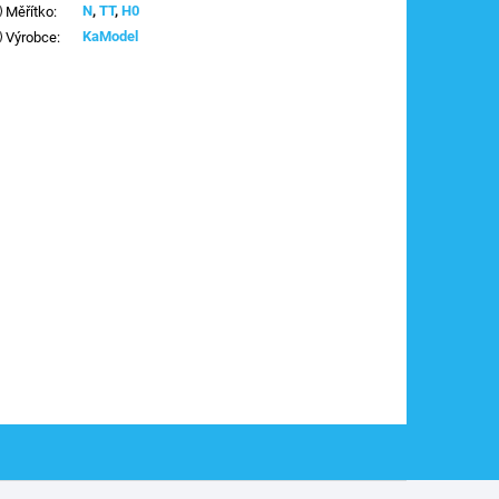
N
,
TT
,
H0
Měřítko
:
KaModel
Výrobce
: