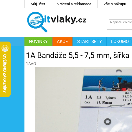
Přejít
Můj účet
Vrácení a reklamace
Vše o nákupu
na
obsah
NOVINKY
AKCE
START SETY
LOKOMOT
IT
ZNAČKY
1A Bandáže 5,5 - 7,5 mm, šířka
1AVO