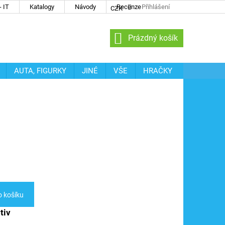
 IT
Katalogy
Návody
Recenze
Přihlášení
CZK
NÁKUPNÍ
Prázdný košík
KOŠÍK
AUTA, FIGURKY
JINÉ
VŠE
HRAČKY
o košíku
tiv