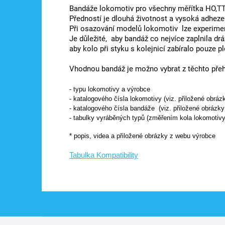
Bandáže lokomotiv pro všechny měřítka HO,TT,
Předností je dlouhá životnost a vysoká adheze
Při osazování modelů lokomotiv lze experime
Je důležité, aby bandáž co nejvíce zaplnila dr
aby kolo při styku s kolejnicí zabíralo pouze 
Vhodnou bandáž je možno vybrat z těchto přeh
- typu lokomotivy a výrobce
- katalogového čísla lokomotivy (viz. přiložené obráz
- katalogového čísla bandáže (viz. přiložené obrázky
- tabulky vyráběných typů (změřením kola lokomotivy
* popis, videa a přiložené obrázky z webu výrobce
Tabulka Kompatibility
Z