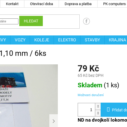
Kontakt
Otevírací doba
Doprava a platba
PK computers -
HLEDAT
IVY
VOZY
KOLEJE
ELEKTRO
STAVBY
KRAJINA
 1,10 mm / 6ks
79 Kč
65 Kč bez DPH
Měrná
Skladem
(
1 ks
)
cena:
Možnosti doručení
Přidat d
ND na dvojkolí lokomo