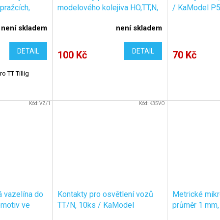
pražcích,
modelového kolejiva HO,TT,N,
/ KaModel P5
 / KaModel
světlé, zápustné, 1x5mm,
není skladem
není skladem
100ks / KaModel V7S/100
DETAIL
DETAIL
100 Kč
70 Kč
o TT Tillig
Kód:
VZ/1
Kód:
K35VO
 vazelína do
Kontakty pro osvětlení vozů
Metrické mikr
motiv ve
TT/N, 10ks / KaModel
průměr 1 mm,
 / KaModel
K35/10
5ks / KaMode