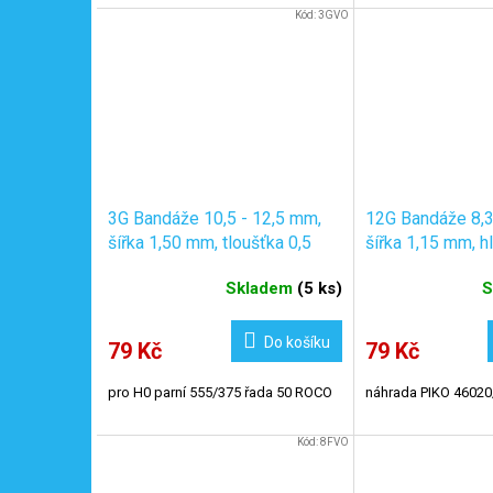
Kód:
3GVO
3G Bandáže 10,5 - 12,5 mm,
12G Bandáže 8,3
šířka 1,50 mm, tloušťka 0,5
šířka 1,15 mm, h
mm / 6ks
mm / 6ks
Skladem
(
5 ks
)
S
Do košíku
79 Kč
79 Kč
pro H0 parní 555/375 řada 50 ROCO
náhrada PIKO 46020
Kód:
8FVO