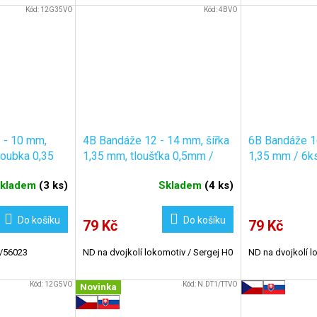
Kód:
12G35VO
Kód:
4BVO
 - 10 mm,
4B Bandáže 12 - 14 mm, šířka
6B Bandáže 16
loubka 0,35
1,35 mm, tloušťka 0,5mm /
1,35 mm / 6k
6ks
kladem
(
3 ks
)
Skladem
(
4 ks
)
Do košíku
Do košíku
79 Kč
79 Kč
/56023
ND na dvojkolí lokomotiv / Sergej H0
ND na dvojkolí l
Kód:
12G5VO
Kód:
N.DT1/TTVO
Novinka