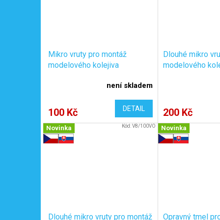
Mikro vruty pro montáž
Dlouhé mikro vr
modelového kolejiva
modelového kole
HO/TT/N, černé, 1x5mm,
HO/TT/N, černé
není skladem
100ks / KaModel V1/100
250ks / KaMode
DETAIL
100 Kč
200 Kč
Kód:
V8/100VO
Novinka
Novinka
Dlouhé mikro vruty pro montáž
Opravný tmel pro