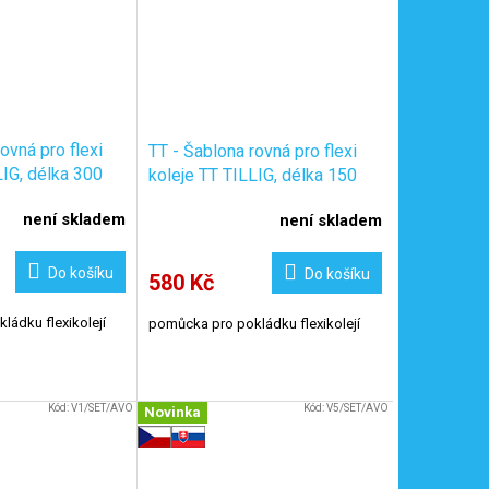
ovná pro flexi
TT - Šablona rovná pro flexi
LIG, délka 300
koleje TT TILLIG, délka 150
itelné spojky /
mm + 2 nastavitelné spojky /
není skladem
není skladem
T/L300/C1
KaModel TT/T/L150/C1
Do košíku
Do košíku
580 Kč
ádku flexikolejí
pomůcka pro pokládku flexikolejí
Kód:
V1/SET/AVO
Kód:
V5/SET/AVO
Novinka