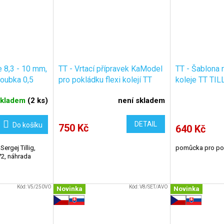
 8,3 - 10 mm,
TT - Vrtací přípravek KaModel
TT - Šablona r
loubka 0,5
pro pokládku flexi kolejí TT
koleje TT TIL
Tillig, Roco (Kuehn) / KaModel
mm + 2 nastav
kladem
(
2 ks
)
není skladem
n.DT1/TT
KaModel TT/
DETAIL
Do košíku
750 Kč
640 Kč
ergej Tillig,
pomůcka pro pokl
72, náhrada
Kód:
V5/250VO
Kód:
V8/SET/AVO
Novinka
Novinka