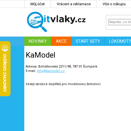
Přejít
Můj účet
Vrácení a reklamace
Vše o nákupu
na
obsah
NOVINKY
AKCE
START SETY
LOKOMOTI
IT
ZNAČKY
KaModel
Adresa: Bohdíkovská 2211/98, 787 01 Šumperk
E-mail:
info@kamodel.cz
český výrobce doplňků pro modelovou železnici
22
Na skladě
14
Novinka