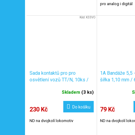
pro analog i digitál
Kód:
K33VO
Sada kontaktů pro pro
1A Bandáže 5,5 
osvětlení vozů TT/N, 10ks /
šířka 1,10 mm / 
KaModel K33
Skladem
(
3 ks
)
S
Do košíku
230 Kč
79 Kč
ND na dvojkolí lokomotiv
ND na dvojkolí loko