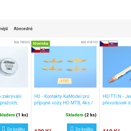
nější
Abecedně
Kód:
TM3VO
Kód:
K181VO
Novinka
 zakrývání
H0 - Kontakty KaModel pro
H0/TT/N - Je
pražcích,
přípojné vozy HO MTB, 4ks /
převodovek l
Model TM3
KaModel K181
stříkačce, 3m
kladem
(
1 ks
)
Skladem
(
2 ks
)
VZ/0
Do košíku
Do košíku