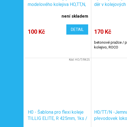
modelového kolejiva HO,TT,N,
děr v kolejových 
černé, zápustné, 1x10mm,
betonová 1, 15g
není skladem
100ks / KaModel V8/100
TM12
DETAIL
100 Kč
170 Kč
betonové pražce / pr
kolejivo, ROCO
Kód:
HO/T/R425
H0 - Šablona pro flexi koleje
H0/TT/N -Jemná
TILLIG ELITE, R 425mm, 1ks /
převodovek loko
KaModel HO/T/R425
stříkačce, 10ml