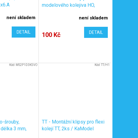
x6.A
modelového kolejiva HO,
černé, zápustné, 1,2x10mm,
není skladem
není skladem
100ks / KaModel V10/100
DETAIL
DETAIL
100 Kč
Kód:
MS2P1D3K5VO
Kód:
TT/H1
o-šrouby,
TT - Montážní klipsy pro flexi
 délka 3 mm,
kolejí TT, 2ks / KaModel
l
TT/H1