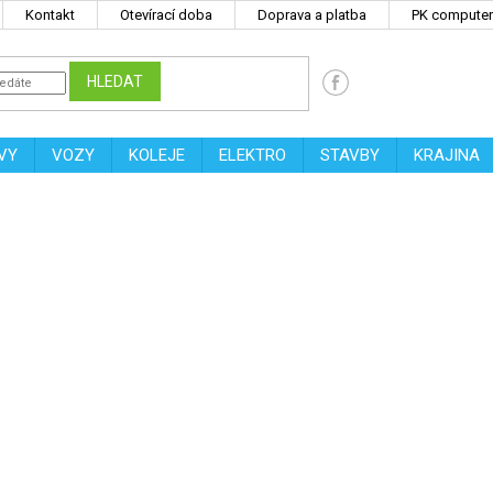
Kontakt
Otevírací doba
Doprava a platba
PK computers
HLEDAT
VY
VOZY
KOLEJE
ELEKTRO
STAVBY
KRAJINA