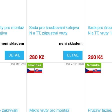
uty pro montáž
Sada pro šroubování kolejiva
Sada pro šrou
jiva
N a TT, zápustné vruty
N a TT, vruty
, 1x8mm,
1x10mm, 100ks +
příslušenství
není skladem
není skladem
l V5/250
příslušenství / KaModel
V1/SET/A
V8/SET/A
DETAIL
DETAIL
280 Kč
260 Kč
Kód:
TM12VO
Kód:
V7S/100VO
Novinka
Novinka
 zakrývání
Mikro vruty pro montáž
Pružiny tažné