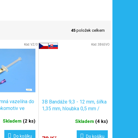
45
položek celkem
Kód:
VZ/0
Kód:
3B65VO
mná vazelína do
3B Bandáže 9,3 - 12 mm, šířka
okomotiv ve
1,35 mm, hloubka 0,5 mm /
l / KaModel
6ks
Skladem
(
2 ks
)
Skladem
(
4 ks
)
Do košíku
Do košíku