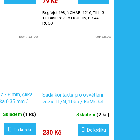
79 Kč
Regiojet 193, NOHAB, 1216, TILLIG
TT, Bastard 3781 KUEHN, BR 44
ROCO TT
Kód:
2G35VO
Kód:
K36VO
2 - 8 mm, šířka
Sada kontaktů pro osvětlení
bka 0,35 mm /
vozů TT/N, 10ks / KaModel
K36
Skladem
(
1 ks
)
Skladem
(
2 ks
)
Do košíku
Do košíku
230 Kč