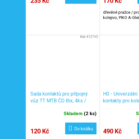
235 Kč
170 Kč
dřevěné pražce / pro 
kolejivo, PIKO A-Gle
Kód:
K127VO
Sada kontaktů pro přípojný
H0 - Univerzální
vůz TT MTB ČD Bix, 4ks /
kontakty pro kol
KaModel K127
KaModel K93/1
Skladem
(
2 ks
)
S
Do košíku
120 Kč
490 Kč