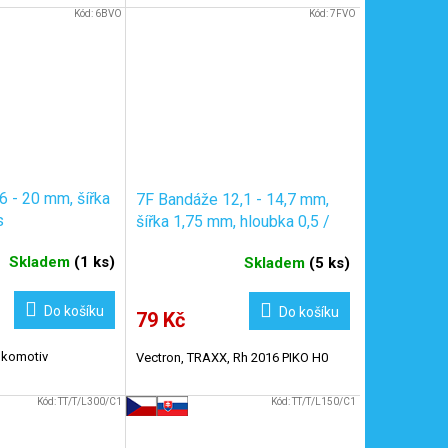
Kód:
6BVO
Kód:
7FVO
 - 20 mm, šířka
7F Bandáže 12,1 - 14,7 mm,
s
šířka 1,75 mm, hloubka 0,5 /
6ks
Skladem
(
1 ks
)
Skladem
(
5 ks
)
Do košíku
Do košíku
79 Kč
okomotiv
Vectron, TRAXX, Rh 2016 PIKO H0
Kód:
TT/T/L300/C1
Kód:
TT/T/L150/C1