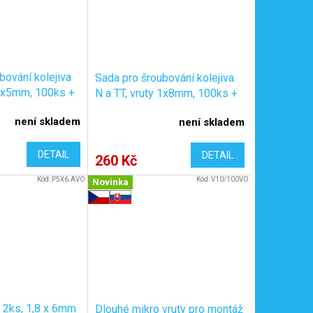
bování kolejiva
Sada pro šroubování kolejiva
 1x5mm, 100ks +
N a TT, vruty 1x8mm, 100ks +
 / KaModel
příslušenství / KaModel
není skladem
není skladem
V5/SET/A
DETAIL
DETAIL
260 Kč
Kód:
P5X6.AVO
Kód:
V10/100VO
Novinka
, 2ks, 1,8 x 6mm
Dlouhé mikro vruty pro montáž