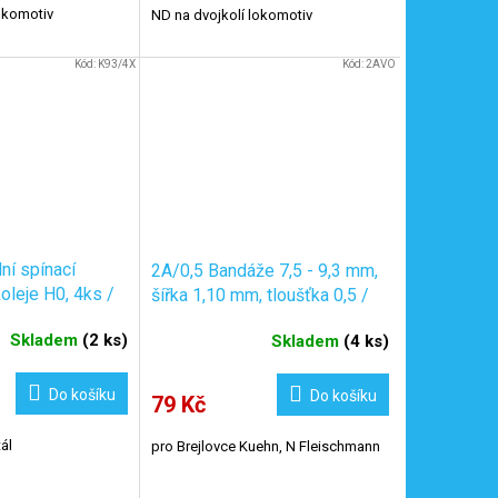
okomotiv
ND na dvojkolí lokomotiv
Kód:
K93/4X
Kód:
2AVO
ní spínací
2A/0,5 Bandáže 7,5 - 9,3 mm,
oleje H0, 4ks /
šířka 1,10 mm, tloušťka 0,5 /
/4x
6ks
Skladem
(
2 ks
)
Skladem
(
4 ks
)
Do košíku
Do košíku
79 Kč
ál
pro Brejlovce Kuehn, N Fleischmann