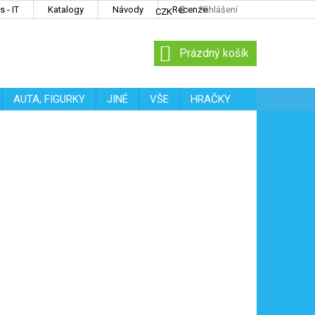
 - IT
Katalogy
Návody
Recenze
Přihlášení
CZK
NÁKUPNÍ
Prázdný košík
KOŠÍK
AUTA, FIGURKY
JINÉ
VŠE
HRAČKY