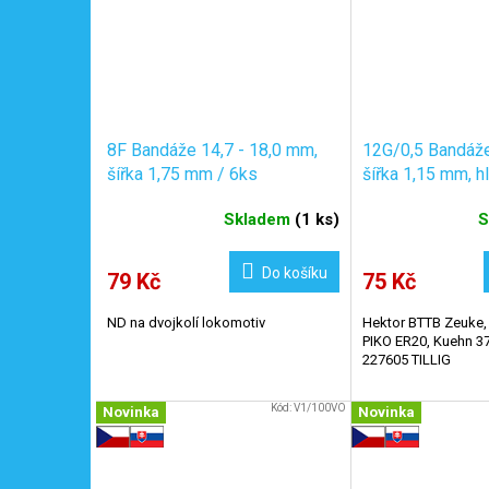
8F Bandáže 14,7 - 18,0 mm,
12G/0,5 Bandáže
šířka 1,75 mm / 6ks
šířka 1,15 mm, h
mm / 6ks
Skladem
(
1 ks
)
S
Do košíku
79 Kč
75 Kč
ND na dvojkolí lokomotiv
Hektor BTTB Zeuke, S
PIKO ER20, Kuehn 3
227605 TILLIG
Kód:
V1/100VO
Novinka
Novinka