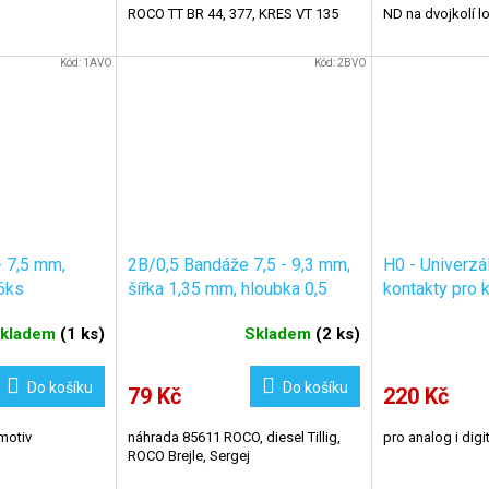
ROCO TT BR 44, 377, KRES VT 135
ND na dvojkolí l
Kód:
1AVO
Kód:
2BVO
- 7,5 mm,
2B/0,5 Bandáže 7,5 - 9,3 mm,
H0 - Univerzál
6ks
šířka 1,35 mm, hloubka 0,5
kontakty pro k
mm / 6ks
KaModel K93
kladem
(
1 ks
)
Skladem
(
2 ks
)
Do košíku
Do košíku
79 Kč
220 Kč
motiv
náhrada 85611 ROCO, diesel Tillig,
pro analog i digit
ROCO Brejle, Sergej