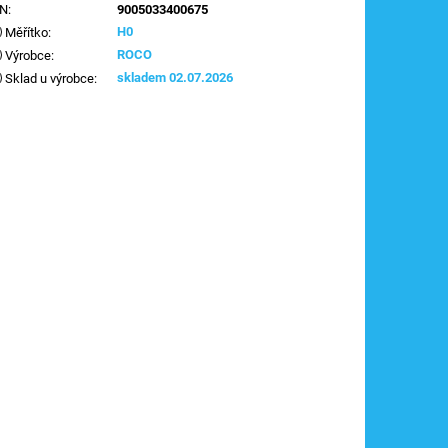
AN
:
9005033400675
H0
Měřítko
:
ROCO
Výrobce
:
skladem 02.07.2026
Sklad u výrobce
: