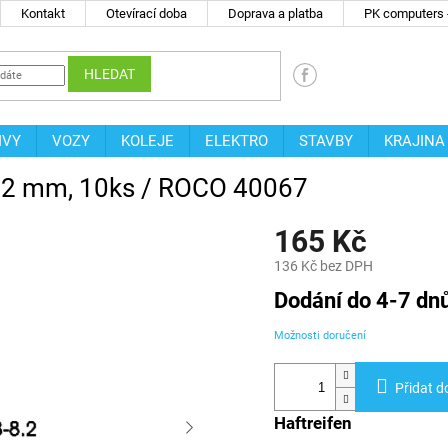
Kontakt
Otevírací doba
Doprava a platba
PK computers -
HLEDAT
IVY
VOZY
KOLEJE
ELEKTRO
STAVBY
KRAJINA
 8,2 mm, 10ks / ROCO 40067
165 Kč
136 Kč bez DPH
Měrná
Dodání do 4-7 dn
cena:
Možnosti doručení
Přidat d
Haftreifen