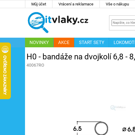
Přejít
Můj účet
Vrácení a reklamace
Vše o nákupu
na
obsah
NOVINKY
AKCE
START SETY
LOKOMOT
IT
ZNAČKY
H0 - bandáže na dvojkolí 6,8 -
40067RO