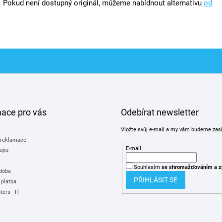
. Pokud není dostupný originál, můžeme nabídnout alternativu
od
mace pro vás
Odebírat newsletter
Vložte svůj e-mail a my vám budeme zas
 reklamace
E-mail
upu
Souhlasím
se shromažďováním
a z
 doba
PŘIHLÁSIT SE
 platba
ers - IT