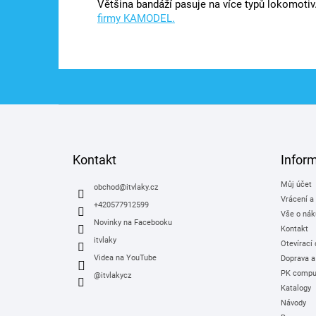
Většina bandáží pasuje na více typů lokomotiv
firmy KAMODEL.
Z
á
p
a
Kontakt
Infor
t
Můj účet
í
obchod
@
itvlaky.cz
Vrácení a
+420577912599
Vše o nák
Novinky na Facebooku
Kontakt
itvlaky
Otevírací
Videa na YouTube
Doprava a
PK comput
@itvlakycz
Katalogy
Návody