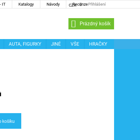
 IT
Katalogy
Návody
Recenze
Přihlášení
CZK
NÁKUPNÍ
Prázdný košík
KOŠÍK
AUTA, FIGURKY
JINÉ
VŠE
HRAČKY
ů
o košíku