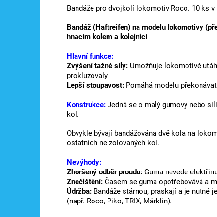
Bandáže pro dvojkolí lokomotiv Roco. 10 ks v 
Bandáž (Haftreifen) na modelu lokomotivy (pře
hnacím kolem a kolejnicí
Hlavní funkce:
Zvýšení tažné síly:
Umožňuje lokomotivě utáhno
prokluzovaly
Lepší stoupavost:
Pomáhá modelu překonávat p
Konstrukce:
Jedná se o malý gumový nebo sili
kol.
Obvykle bývají bandážována dvě kola na lokomo
ostatních neizolovaných kol.
Nevýhody:
Zhoršený odběr proudu:
Guma nevede elektřinu,
Znečištění:
Časem se guma opotřebovává a můž
Údržba:
Bandáže stárnou, praskají a je nutné j
(např. Roco, Piko, TRIX, Märklin).