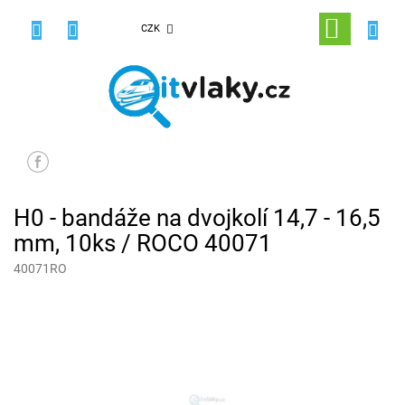
Přejít
na
NÁKUPNÍ
CZK
obsah
KOŠÍK
H0 - bandáže na dvojkolí 14,7 - 16,5
mm, 10ks / ROCO 40071
40071RO