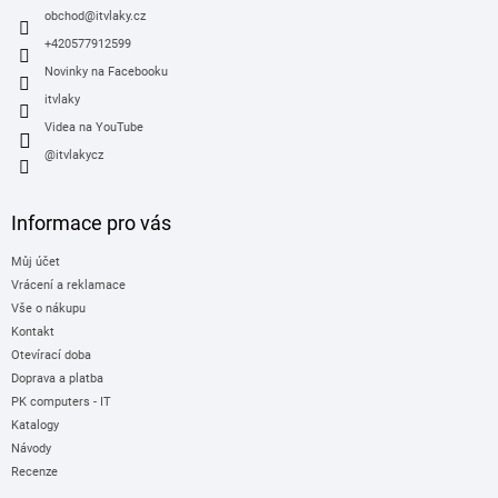
í
obchod
@
itvlaky.cz
+420577912599
Novinky na Facebooku
itvlaky
Videa na YouTube
@itvlakycz
Informace pro vás
Můj účet
Vrácení a reklamace
Vše o nákupu
Kontakt
Otevírací doba
Doprava a platba
PK computers - IT
Katalogy
Návody
Recenze