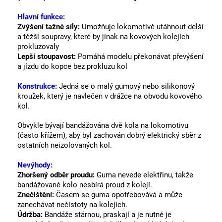
Hlavní funkce:
Zvýšení tažné síly:
Umožňuje lokomotivě utáhnout delší
a těžší soupravy, které by jinak na kovových kolejích
prokluzovaly
Lepší stoupavost:
Pomáhá modelu překonávat převýšení
a jízdu do kopce bez prokluzu kol
Konstrukce:
Jedná se o malý gumový nebo silikonový
kroužek, který je navlečen v drážce na obvodu kovového
kol.
Obvykle bývají bandážována dvě kola na lokomotivu
(často křížem), aby byl zachován dobrý elektrický sběr z
ostatních neizolovaných kol.
Nevýhody:
Zhoršený odběr proudu:
Guma nevede elektřinu, takže
bandážované kolo nesbírá proud z kolejí.
Znečištění:
Časem se guma opotřebovává a může
zanechávat nečistoty na kolejích.
Údržba:
Bandáže stárnou, praskají a je nutné je