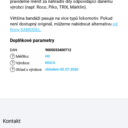
pravidelně měnit za náhradní díly odpovídající danému
výrobci (např. Roco, Piko, TRIX, Märklin).
Většina bandáží pasuje na více typů lokomotiv. Pokud
není dostupný originál, můžeme nabídnout alternativu
od
firmy KAMODEL.
Doplňkové parametry
EAN
:
9005033400712
?
H0
Měřítko
:
?
ROCO
Výrobce
:
?
skladem 02.07.2026
Sklad u výrobce
:
Z
á
p
a
Kontakt
t