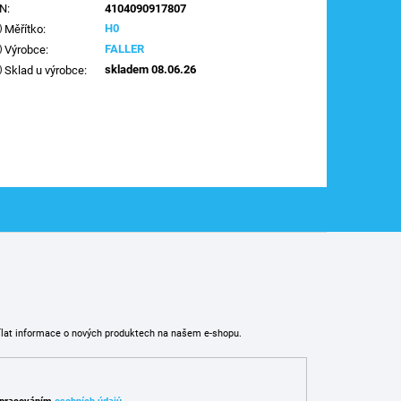
AN
:
4104090917807
H0
Měřítko
:
FALLER
Výrobce
:
skladem 08.06.26
Sklad u výrobce
:
ílat informace o nových produktech na našem e-shopu.