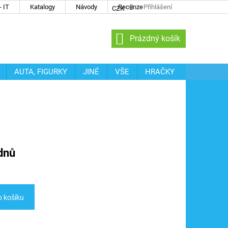
 IT
Katalogy
Návody
Recenze
Přihlášení
CZK
NÁKUPNÍ
Prázdný košík
KOŠÍK
AUTA, FIGURKY
JINÉ
VŠE
HRAČKY
dnů
o košíku