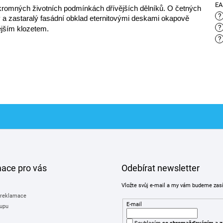
E
skromných životních podmínkách dřívějších dělníků. O četných
?
y a zastaralý fasádní obklad eternitovými deskami okapově
?
ějším klozetem.
?
mace pro vás
Odebírat newsletter
Vložte svůj e-mail a my vám budeme zas
 reklamace
E-mail
upu