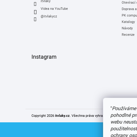
itvlaky
Otevírací
Videa na YouTube
Doprava a
PK comput
@itvlakycz
Katalogy
Návody
Recenze
Instagram
"
Používáme 
pohodlné pr
Copyright 2026
itvlaky.cz
. Všechna práva vyhrazena.
Upravit nastaven
webu neustál
použitelnos
ochrany oso