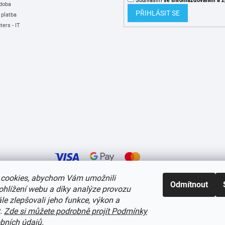
Souhlasím
se shromažďováním
a z
 doba
PŘIHLÁSIT SE
 platba
ers - IT
cookies, abychom Vám umožnili
Odmítnout
ohlížení webu a díky analýze provozu
í cookies
e zlepšovali jeho funkce, výkon a
t.
Zde si můžete podrobně projít Podmínky
bních údajů
.