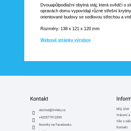
Dvouapůlpodlažní obytná stáj, která svědčí o 
opravách domu vypovídají různé střešní krytin
orientované budovy se sedlovou střechou a vn
Rozměry:
138 x 121 x 120 mm
Webové stránky výrobce
Z
á
p
a
Kontakt
Infor
t
Můj účet
í
obchod
@
itvlaky.cz
Vrácení a
+420577912599
Vše o nák
Novinky na Facebooku
Kontakt