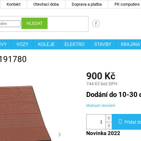
Kontakt
Otevírací doba
Doprava a platba
PK computers -
HLEDAT
IVY
VOZY
KOLEJE
ELEKTRO
STAVBY
KRAJINA
 191780
900 Kč
744 Kč bez DPH
Měrná
Dodání do 10-30 
cena:
Možnosti doručení
Přidat d
Novinka 2022