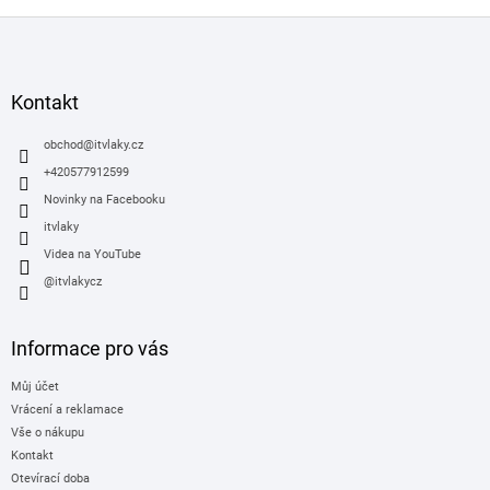
Z
á
p
a
Kontakt
t
í
obchod
@
itvlaky.cz
+420577912599
Novinky na Facebooku
itvlaky
Videa na YouTube
@itvlakycz
Informace pro vás
Můj účet
Vrácení a reklamace
Vše o nákupu
Kontakt
Otevírací doba