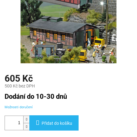
605 Kč
500 Kč bez DPH
Měrná
Dodání do 10-30 dnů
cena:
Možnosti doručení
Přidat do košíku