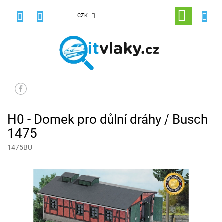
Přejít
na
NÁKUPNÍ
CZK
obsah
KOŠÍK
H0 - Domek pro důlní dráhy / Busch
1475
1475BU