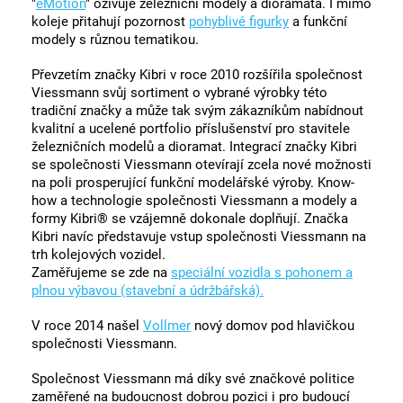
"
eMotion
" oživuje železniční modely a dioramata. I mimo
koleje přitahují pozornost
pohyblivé figurky
a funkční
modely s různou tematikou.
Převzetím značky Kibri v roce 2010 rozšířila společnost
Viessmann svůj sortiment o vybrané výrobky této
tradiční značky a může tak svým zákazníkům nabídnout
kvalitní a ucelené portfolio příslušenství pro stavitele
železničních modelů a dioramat. Integrací značky Kibri
se společnosti Viessmann otevírají zcela nové možnosti
na poli prosperující funkční modelářské výroby. Know-
how a technologie společnosti Viessmann a modely a
formy Kibri® se vzájemně dokonale doplňují. Značka
Kibri navíc představuje vstup společnosti Viessmann na
trh kolejových vozidel.
Zaměřujeme se zde na
speciální vozidla s pohonem a
plnou výbavou (stavební a údržbářská).
V roce 2014 našel
Vollmer
nový domov pod hlavičkou
společnosti Viessmann.
Společnost Viessmann má díky své značkové politice
zaměřené na budoucnost dobrou pozici i pro budoucí