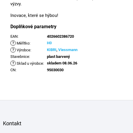
výzvy.
Inovace, které se hýbou!
Doplňkové parametry
EAN
:
4026602386720
?
H0
Měřítko
:
?
KIBRI
,
Viessmann
Výrobce
:
Stavebnice
:
plast barvený
?
skladem 08.06.26
Sklad u výrobce
:
CN
:
95030030
Z
á
p
a
Kontakt
t