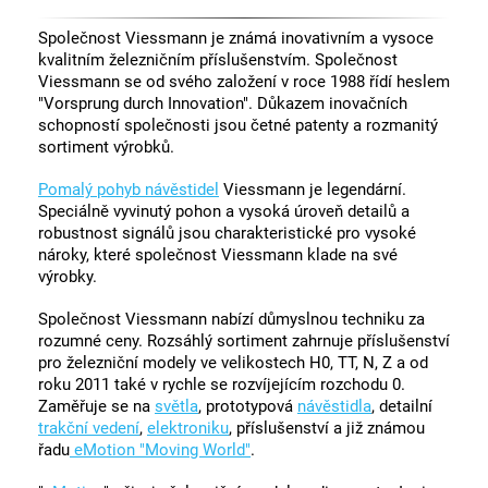
Společnost Viessmann je známá inovativním a vysoce
kvalitním železničním příslušenstvím. Společnost
Viessmann se od svého založení v roce 1988 řídí heslem
"Vorsprung durch Innovation". Důkazem inovačních
schopností společnosti jsou četné patenty a rozmanitý
sortiment výrobků.
Pomalý pohyb návěstidel
Viessmann je legendární.
Speciálně vyvinutý pohon a vysoká úroveň detailů a
robustnost signálů jsou charakteristické pro vysoké
nároky, které společnost Viessmann klade na své
výrobky.
Společnost Viessmann nabízí důmyslnou techniku za
rozumné ceny. Rozsáhlý sortiment zahrnuje příslušenství
pro železniční modely ve velikostech H0, TT, N, Z a od
roku 2011 také v rychle se rozvíjejícím rozchodu 0.
Zaměřuje se na
světla
, prototypová
návěstidla
, detailní
trakční vedení
,
elektroniku
, příslušenství a již známou
řadu
eMotion "Moving World"
.