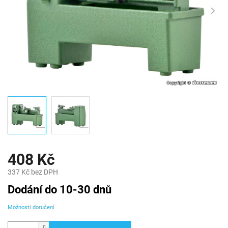
408 Kč
337 Kč bez DPH
Měrná
Dodání do 10-30 dnů
cena:
Možnosti doručení