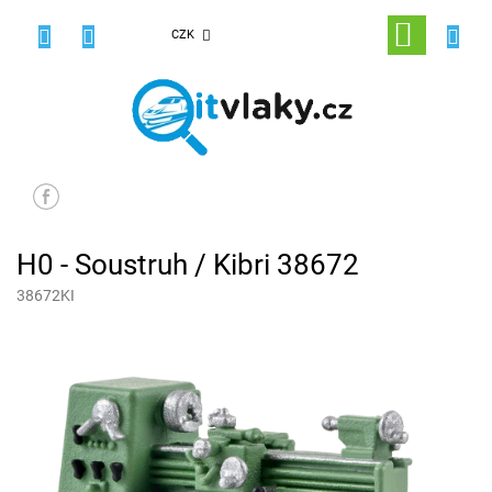
Přejít
na
NÁKUPNÍ
CZK
obsah
KOŠÍK
H0 - Soustruh / Kibri 38672
38672KI