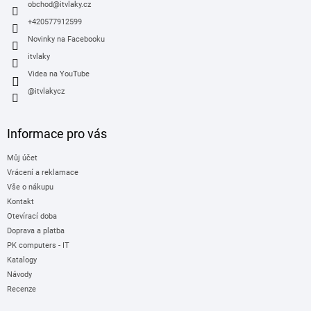
í
obchod
@
itvlaky.cz
+420577912599
Novinky na Facebooku
itvlaky
Videa na YouTube
@itvlakycz
Informace pro vás
Můj účet
Vrácení a reklamace
Vše o nákupu
Kontakt
Otevírací doba
Doprava a platba
PK computers - IT
Katalogy
Návody
Recenze