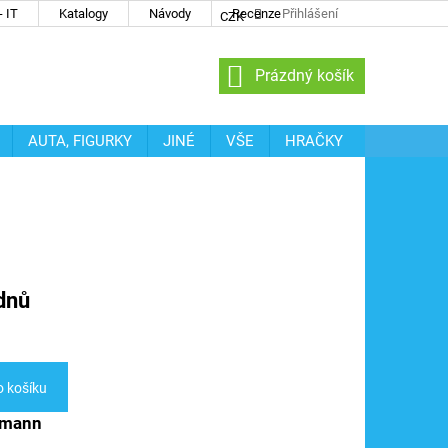
 IT
Katalogy
Návody
Recenze
Přihlášení
CZK
NÁKUPNÍ
Prázdný košík
KOŠÍK
AUTA, FIGURKY
JINÉ
VŠE
HRAČKY
dnů
o košíku
ssmann