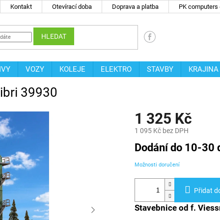
Kontakt
Otevírací doba
Doprava a platba
PK computers -
HLEDAT
IVY
VOZY
KOLEJE
ELEKTRO
STAVBY
KRAJINA
ibri 39930
1 325 Kč
1 095 Kč bez DPH
Měrná
Dodání do 10-30 
cena:
Možnosti doručení
Přidat d
Stavebnice od f. Vie