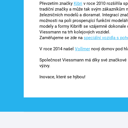
Převzetím značky
Kibri
v roce 2010 rozšířila s
tradiční značky a může tak svým zákazníkům nab
železničních modelů a dioramat. Integrací zna
možnosti na poli prosperující funkční modelá
modely a formy Kibri® se vzájemně dokonale do
Viessmann na trh kolejových vozidel.
Zaměřujeme se zde na
speciální vozidla s po
V roce 2014 našel
Vollmer
nový domov pod hl
Společnost Viessmann má díky své značkové p
výzvy.
Inovace, které se hýbou!
Z
á
p