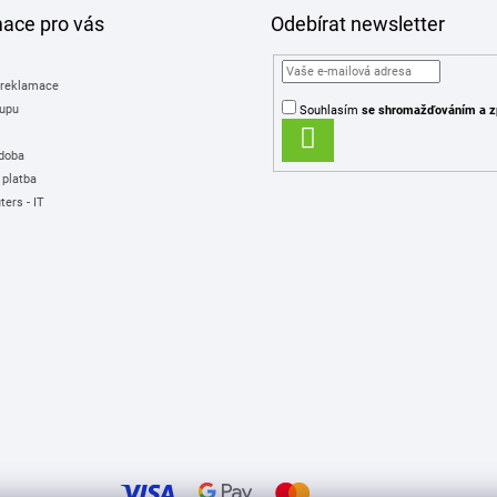
mace pro vás
Odebírat newsletter
 reklamace
upu
Souhlasím
se shromažďováním
a z
PŘIHLÁSIT
 doba
SE
 platba
ers - IT