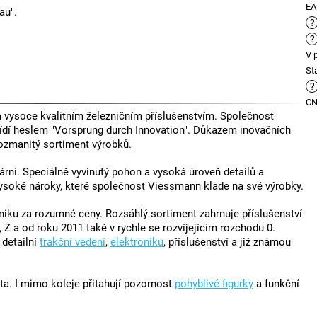
E
au".
?
?
V 
St
?
C
vysoce kvalitním železničním příslušenstvím. Společnost
ídí heslem "Vorsprung durch Innovation". Důkazem inovačních
ozmanitý sortiment výrobků.
rní. Speciálně vyvinutý pohon a vysoká úroveň detailů a
vysoké nároky, které společnost Viessmann klade na své výrobky.
ku za rozumné ceny. Rozsáhlý sortiment zahrnuje příslušenství
 Z a od roku 2011 také v rychle se rozvíjejícím rozchodu 0.
, detailní
trakční vedení
,
elektroniku
, příslušenství a již známou
ta. I mimo koleje přitahují pozornost
pohyblivé figurky
a funkční