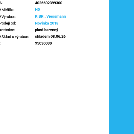
AN
:
4026602399300
H0
Měřítko
:
KIBRI
,
Viessmann
Výrobce
:
prodeji od
:
Novinka 2018
avebnice
:
plast barvený
skladem 08.06.26
Sklad u výrobce
:
N
:
95030030