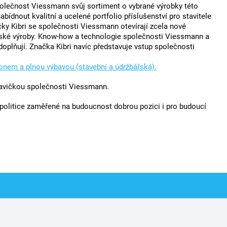
polečnost Viessmann svůj sortiment o vybrané výrobky této
ídnout kvalitní a ucelené portfolio příslušenství pro stavitele
čky Kibri se společnosti Viessmann otevírají zcela nové
řské výroby. Know-how a technologie společnosti Viessmann a
plňují. Značka Kibri navíc představuje vstup společnosti
honem a plnou výbavou (stavební a údržbářská).
avičkou společnosti Viessmann.
olitice zaměřené na budoucnost dobrou pozici i pro budoucí