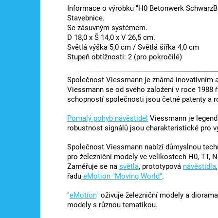
Informace o výrobku "H0 Betonwerk SchwarzB
Stavebnice.
Se zásuvným systémem.
D 18,0 x Š 14,0 x V 26,5 cm.
Světlá výška 5,0 cm / Světlá šířka 4,0 cm
Stupeň obtížnosti: 2 (pro pokročilé)
Společnost Viessmann je známá inovativním a 
Viessmann se od svého založení v roce 1988 ř
schopností společnosti jsou četné patenty a r
Pomalý pohyb návěstidel
Viessmann je legendá
robustnost signálů jsou charakteristické pro 
Společnost Viessmann nabízí důmyslnou techni
pro železniční modely ve velikostech H0, TT, N,
Zaměřuje se na
světla
, prototypová
návěstidla
řadu
eMotion "Moving World"
.
"
eMotion
" oživuje železniční modely a diorama
modely s různou tematikou.