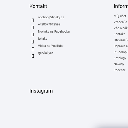
a
Kontakt
Infor
t
Můj účet
í
obchod
@
itvlaky.cz
Vrácení a
+420577912599
Vše o nák
Novinky na Facebooku
Kontakt
itvlaky
Otevírací
Videa na YouTube
Doprava a
PK comput
@itvlakycz
Katalogy
Návody
Recenze
Instagram