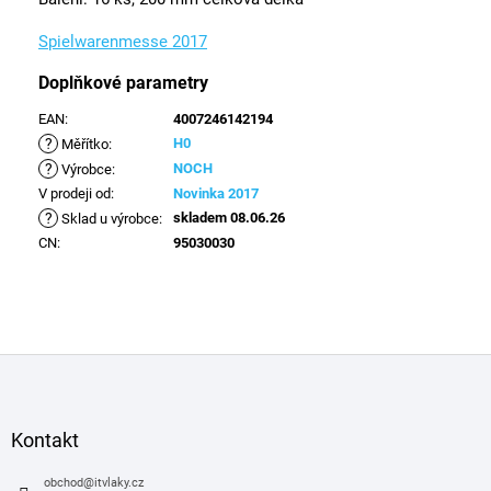
Spielwarenmesse 2017
Doplňkové parametry
EAN
:
4007246142194
?
H0
Měřítko
:
?
NOCH
Výrobce
:
V prodeji od
:
Novinka 2017
?
skladem 08.06.26
Sklad u výrobce
:
CN
:
95030030
Z
á
p
a
Kontakt
t
í
obchod
@
itvlaky.cz