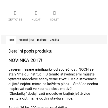
ZEPTAT SE
HLÍDAT
SDÍLET
Popis
Podobné (16)
Diskuze
Značka
Detailní popis produktu
NOVINKA 2017!
Laserem řezané minifigurky od společnosti NOCH se
staly "malou institucí". S těmito stavebnicemi můžete
vytvářet modelové scény věrné životu. Malé stavebnice
si jistě najdou místo na každém plánku. Stačí se nechat
inspirovat naší velkou nabídkou motivů!
"Obrubníky" dodají vaší modelové krajině ještě více
reality a optimálně doplní stavbu silnice.
Balení: 16 ks, 200 mm celková délka