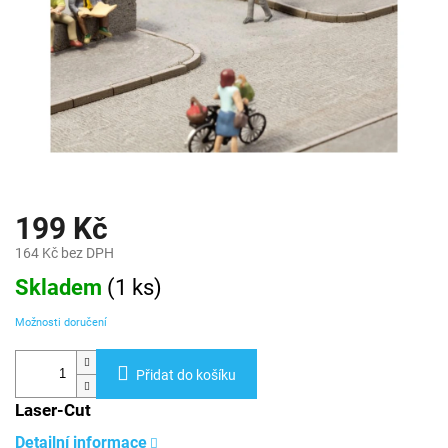
199 Kč
164 Kč bez DPH
Měrná
Skladem
(
1 ks
)
cena:
Možnosti doručení
Přidat do košíku
Laser-Cut
Detailní informace