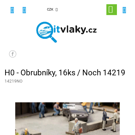
Přejít
na
NÁKUPNÍ
CZK
obsah
KOŠÍK
H0 - Obrubníky, 16ks / Noch 14219
14219NO