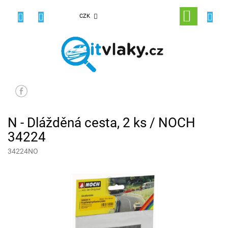
Přejít
na
NÁKUPNÍ
CZK
obsah
KOŠÍK
N - Dlážděná cesta, 2 ks / NOCH
34224
34224NO