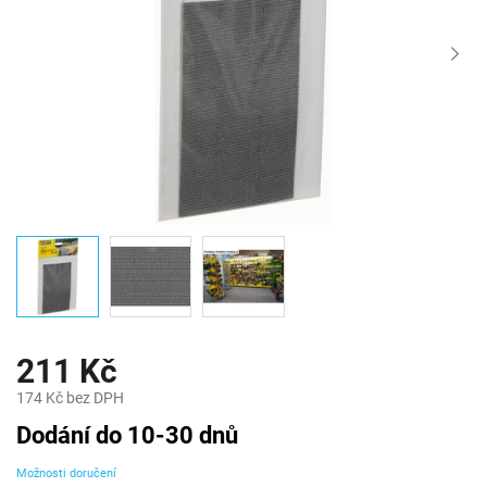
211 Kč
174 Kč bez DPH
Měrná
Dodání do 10-30 dnů
cena:
Možnosti doručení