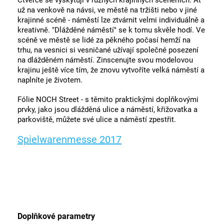
Čtverce se vyskytují v různých krajinných scenériích. Ať
už na venkově na návsi, ve městě na tržišti nebo v jiné
krajinné scéně - náměstí lze ztvárnit velmi individuálně a
kreativně. "Dlážděné náměstí" se k tomu skvěle hodí. Ve
scéně ve městě se lidé za pěkného počasí hemží na
trhu, na vesnici si vesničané užívají společné posezení
na dlážděném náměstí. Zinscenujte svou modelovou
krajinu ještě více tím, že znovu vytvoříte velká náměstí a
naplníte je životem.
Fólie NOCH Street - s těmito praktickými doplňkovými
prvky, jako jsou dlážděná ulice a náměstí, křižovatka a
parkoviště, můžete své ulice a náměstí zpestřit.
Spielwarenmesse 2017
Doplňkové parametry