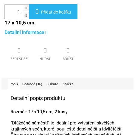
Přidat do košíku
17 x 10,5 cm
Detailní informace
ZEPTAT SE
HLÍDAT
SDÍLET
Popis
Podobné (16)
Diskuze
Značka
Detailní popis produktu
Rozměr:
17 x 10,5 cm, 2 kusy
"Dlážděné náměstí" je ideální pro vytváření skvělých
krajinných scén, které jsou ještě detailnější a idyličtější.