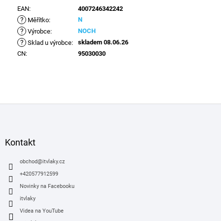
EAN
:
4007246342242
?
N
Měřítko
:
?
NOCH
Výrobce
:
?
skladem 08.06.26
Sklad u výrobce
:
CN
:
95030030
Z
á
p
a
Kontakt
t
í
obchod
@
itvlaky.cz
+420577912599
Novinky na Facebooku
itvlaky
Videa na YouTube