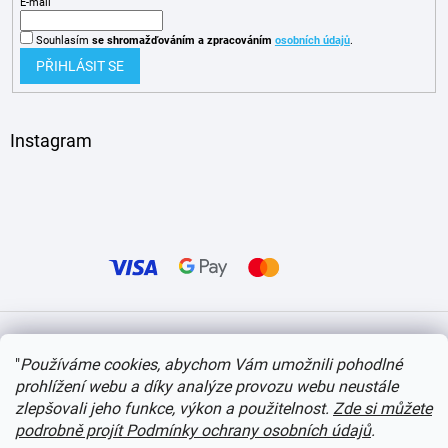
E-mail
Souhlasím
se shromažďováním
a zpracováním
osobních údajů
.
PŘIHLÁSIT SE
Instagram
Vytvořil Shoptet
"
Používáme cookies, abychom Vám umožnili pohodlné
prohlížení webu a díky analýze provozu webu neustále
Copyright 2026
itvlaky.cz
. Všechna práva vyhrazena.
Upravit nastavení cookies
zlepšovali jeho funkce, výkon a použitelnost.
Zde si můžete
podrobně projít Podmínky ochrany osobních údajů
.