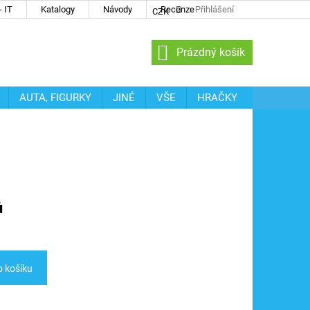
 IT
Katalogy
Návody
Recenze
Přihlášení
CZK
NÁKUPNÍ
Prázdný košík
KOŠÍK
AUTA, FIGURKY
JINÉ
VŠE
HRAČKY
ů
o košíku