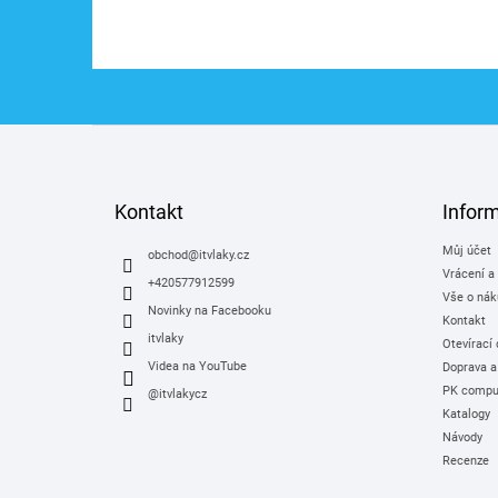
Z
á
p
a
Kontakt
Infor
t
Můj účet
í
obchod
@
itvlaky.cz
Vrácení a
+420577912599
Vše o nák
Novinky na Facebooku
Kontakt
itvlaky
Otevírací
Videa na YouTube
Doprava a
PK comput
@itvlakycz
Katalogy
Návody
Recenze