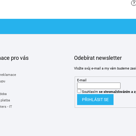
?
mace pro vás
Odebírat newsletter
Vložte svůj e-mail a my vám budeme zas
 reklamace
E-mail
upu
Souhlasím
se shromažďováním
a z
 doba
PŘIHLÁSIT SE
 platba
ers - IT