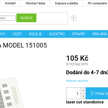
Kontakt
Otevírací doba
Doprava a platba
PK computers -
HLEDAT
IVY
VOZY
KOLEJE
ELEKTRO
STAVBY
KRAJINA
GRA MODEL 151005
105 Kč
87 Kč bez DPH
Měrná
Dodání do 4-7 dn
cena:
Možnosti doručení
Přidat d
laser cut stavebnice