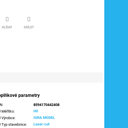
HLÍDAT
SDÍLET
oplňkové parametry
AN
:
8594170442408
H0
Měřítko
:
IGRA MODEL
Výrobce
:
Laser-cut
Typ stavebnice
: