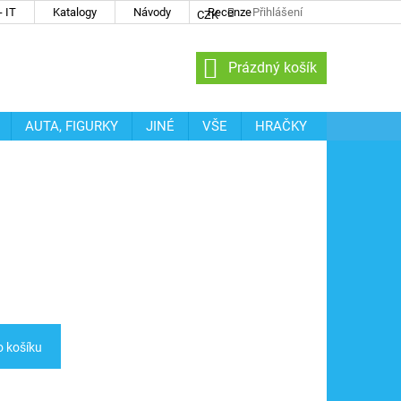
 IT
Katalogy
Návody
Recenze
Přihlášení
CZK
NÁKUPNÍ
Prázdný košík
KOŠÍK
AUTA, FIGURKY
JINÉ
VŠE
HRAČKY
o košíku