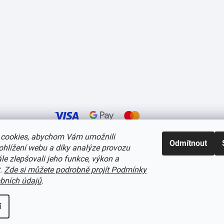
cookies, abychom Vám umožnili
Odmítnout
ohlížení webu a díky analýze provozu
í cookies
e zlepšovali jeho funkce, výkon a
t.
Zde si můžete podrobně projít Podmínky
bních údajů
.
í