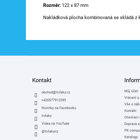
Rozměr:
122 x 87 mm
Nakládková plocha kombinovaná se skládá z 
Z
á
p
a
Kontakt
Infor
t
Můj účet
í
obchod
@
itvlaky.cz
Vrácení a
+420577912599
Vše o nák
Novinky na Facebooku
Kontakt
itvlaky
Otevírací
Videa na YouTube
Doprava a
PK comput
@itvlakycz
Katalogy