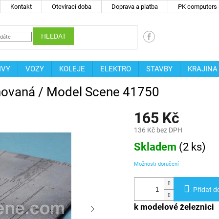
Kontakt
Otevírací doba
Doprava a platba
PK computers -
HLEDAT
IVY
VOZY
KOLEJE
ELEKTRO
STAVBY
KRAJINA
novaná / Model Scene 41750
165 Kč
136 Kč bez DPH
Měrná
Skladem
(
2 ks
)
cena:
Možnosti doručení
Přidat d
k modelové železnici