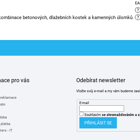
E
?
kombinace betonových, dlažebních kostek a kamenných úlomků.
?
mace pro vás
Odebírat newsletter
Vložte svůj e-mail a my vám budeme zas
 reklamace
E-mail
upu
Souhlasím
se shromažďováním
a z
 doba
PŘIHLÁSIT SE
 platba
ers - IT