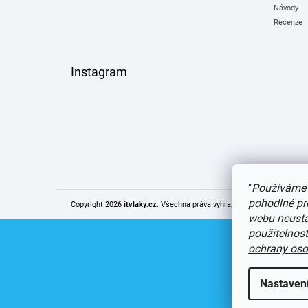
Návody
Recenze
Instagram
"
Používáme 
pohodlné pr
Copyright 2026
itvlaky.cz
. Všechna práva vyhrazena.
Upravit nastaven
webu neustál
použitelnos
ochrany oso
Nastaven