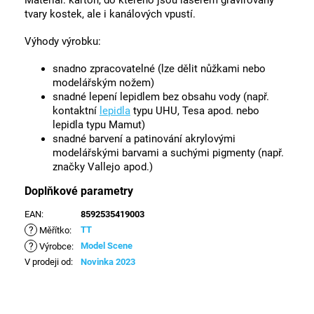
Materiál: karton, do kterého jsou laserem gravírovány
tvary kostek, ale i kanálových vpustí.
Výhody výrobku:
snadno zpracovatelné (lze dělit nůžkami nebo
modelářským nožem)
snadné lepení lepidlem bez obsahu vody (např.
kontaktní
lepidla
typu UHU, Tesa apod. nebo
lepidla typu Mamut)
snadné barvení a patinování akrylovými
modelářskými barvami a suchými pigmenty (např.
značky Vallejo apod.)
Doplňkové parametry
EAN
:
8592535419003
?
TT
Měřítko
:
?
Model Scene
Výrobce
:
V prodeji od
:
Novinka 2023