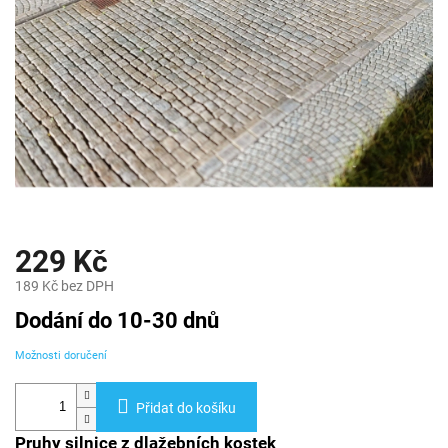
229 Kč
189 Kč bez DPH
Měrná
Dodání do 10-30 dnů
cena:
Možnosti doručení
Přidat do košíku
Pruhy silnice z dlažebních kostek