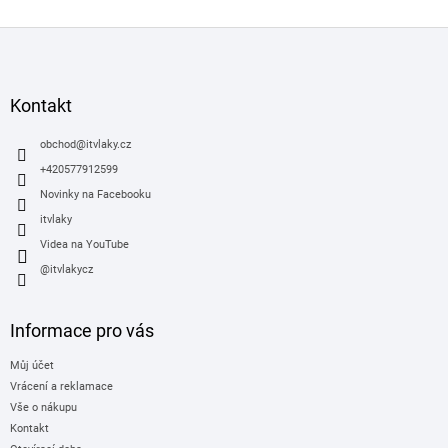
Z
á
p
a
Kontakt
t
í
obchod
@
itvlaky.cz
+420577912599
Novinky na Facebooku
itvlaky
Videa na YouTube
@itvlakycz
Informace pro vás
Můj účet
Vrácení a reklamace
Vše o nákupu
Kontakt