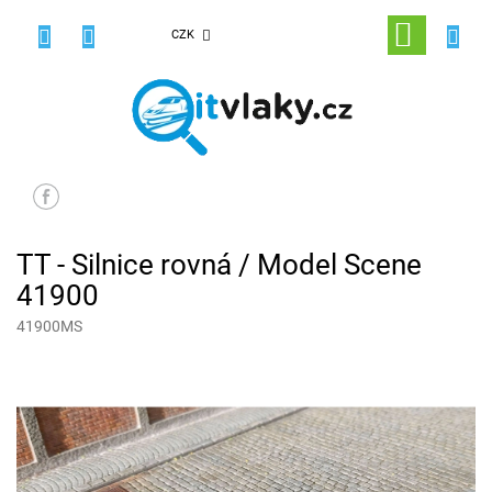
Přejít
na
NÁKUPNÍ
CZK
obsah
KOŠÍK
TT - Silnice rovná / Model Scene
41900
41900MS