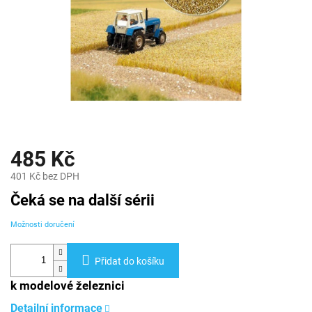
485 Kč
401 Kč bez DPH
Měrná
Čeká se na další sérii
cena:
Možnosti doručení
Přidat do košíku
k modelové železnici
Detailní informace