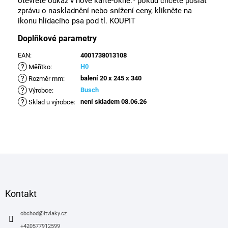
otevřete odkaz v nové kartě-okně.* pokud chcete poslat
zprávu o naskladnění nebo snížení ceny, klikněte na
ikonu hlídacího psa pod tl. KOUPIT
Doplňkové parametry
EAN
:
4001738013108
?
H0
Měřítko
:
?
balení 20 x 245 x 340
Rozměr mm
:
?
Busch
Výrobce
:
?
není skladem 08.06.26
Sklad u výrobce
:
Z
á
p
a
Kontakt
t
í
obchod
@
itvlaky.cz
+420577912599