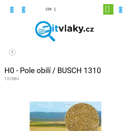
Přejít
na
NÁKUPNÍ
CZK
obsah
KOŠÍK
H0 - Pole obilí / BUSCH 1310
1310BU