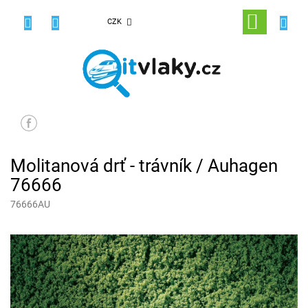
Přejít
na
NÁKUPNÍ
CZK
obsah
KOŠÍK
Molitanová drť - trávník / Auhagen
76666
76666AU