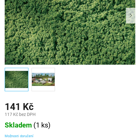
141 Kč
117 Kč bez DPH
Měrná
Skladem
(
1 ks
)
cena:
Možnosti doručení