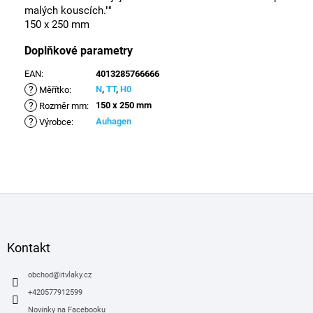
malých kouscích.""
150 x 250 mm
Doplňkové parametry
EAN
:
4013285766666
?
N
,
TT
,
H0
Měřítko
:
?
150 x 250 mm
Rozměr mm
:
?
Auhagen
Výrobce
:
Z
á
p
a
Kontakt
t
í
obchod
@
itvlaky.cz
+420577912599
Novinky na Facebooku