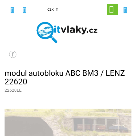
Přejít
na
NÁKUPNÍ
CZK
obsah
KOŠÍK
modul autobloku ABC BM3 / LENZ
22620
22620LE