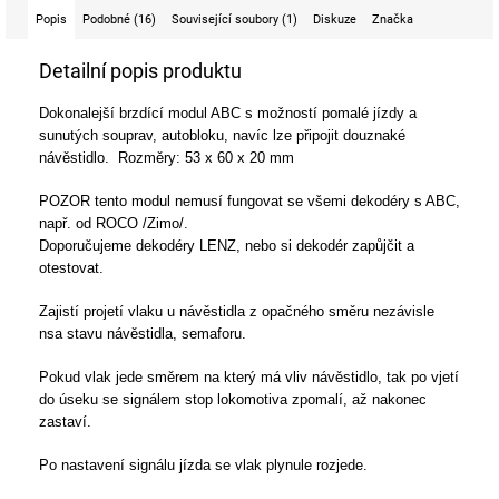
Popis
Podobné (16)
Související soubory (1)
Diskuze
Značka
Detailní popis produktu
Dokonalejší brzdící modul ABC s možností pomalé jízdy a
sunutých souprav, autobloku, navíc
lze připojit douznaké
návěstidlo. Rozměry: 53 x 60 x 20 mm
POZOR tento modul nemusí fungovat se všemi dekodéry s ABC,
např. od ROCO /Zimo/.
Doporučujeme dekodéry LENZ, nebo si dekodér zapůjčit a
otestovat.
Zajistí projetí vlaku u návěstidla z opačného směru nezávisle
nsa stavu návěstidla, semaforu.
Pokud vlak jede směrem na který má vliv návěstidlo, tak po vjetí
do úseku se signálem stop lokomotiva zpomalí, až nakonec
zastaví.
Po nastavení signálu jízda se vlak plynule rozjede.