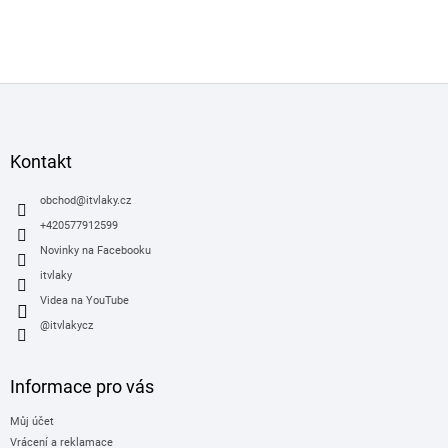
Z
á
p
a
Kontakt
t
í
obchod
@
itvlaky.cz
+420577912599
Novinky na Facebooku
itvlaky
Videa na YouTube
@itvlakycz
Informace pro vás
Můj účet
Vrácení a reklamace