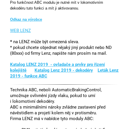
Pro funkčnost ABC modulu je nutné mít v lokomotivním
dekodéru tuto funkci a mít ji aktivovanou.
Odkaz na výrobce
WEB LENZ
*
na LENZ může být omezená sleva.
* pokud chcete objednat nějaký jiný produkt nebo ND
(80xxx) od firmy Lenz, napište nám prosím na mail.
Katalog LENZ 2019 - ovladače a prvky pro řízení
kolejiště
Katalog Lenz 2019 - dekodéry
Leták Lenz
2019 - funkce ABC
Technika ABC, neboli AutomaticBrakingControl,
umožnuje ovlivnění jízdy vlaku, pokud to umí
i lokomotivní dekodéry.
ABC s minimálními nároky zvládne zastavení před
návěstidlem a projetí kolem něj v protisměru.
Firma LENZ má v nabídce tyto moduly ABC: