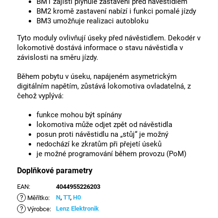
BM1 zajistí plynulé zastavení před návěstidlem
BM2 kromě zastavení nabízí i funkci pomalé jízdy
BM3 umožňuje realizaci autobloku
Tyto moduly ovlivňují úseky před návěstidlem. Dekodér v
lokomotivě dostává informace o stavu návěstidla v
závislosti na směru jízdy.
Během pobytu v úseku, napájeném asymetrickým
digitálním napětím, zůstává lokomotiva ovladatelná, z
čehož vyplývá:
funkce mohou být spínány
lokomotiva může odjet zpět od návěstidla
posun proti návěstidlu na „stůj“ je možný
nedochází ke zkratům při přejetí úseků
je možné programování během provozu (PoM)
Doplňkové parametry
EAN
:
4044955226203
?
N
,
TT
,
H0
Měřítko
:
?
Lenz Elektronik
Výrobce
: