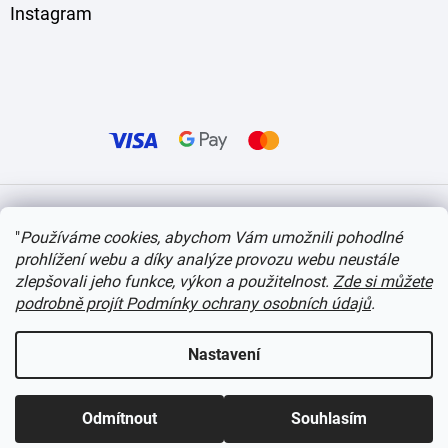
Instagram
Vytvořil Shoptet
"
Používáme cookies, abychom Vám umožnili pohodlné
prohlížení webu a díky analýze provozu webu neustále
Copyright 2026
itvlaky.cz
. Všechna práva vyhrazena.
Upravit nastavení cookies
zlepšovali jeho funkce, výkon a použitelnost.
Zde si můžete
podrobně projít Podmínky ochrany osobních údajů
.
Nastavení
Odmítnout
Souhlasím