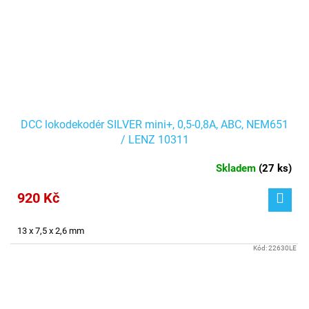
DCC lokodekodér SILVER mini+, 0,5-0,8A, ABC, NEM651
/ LENZ 10311
Skladem
(
27 ks
)
920 Kč
13 x 7,5 x 2,6 mm
Kód:
22630LE