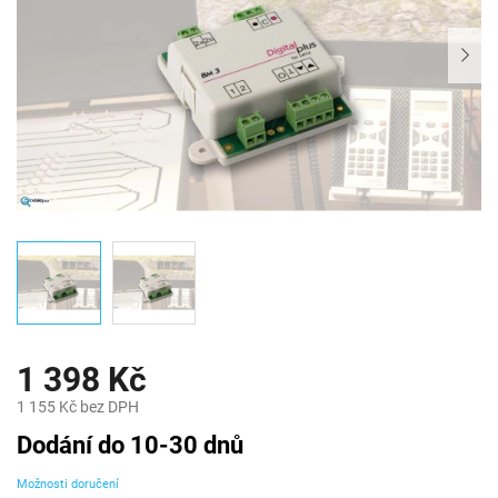
1 398 Kč
1 155 Kč bez DPH
Měrná
Dodání do 10-30 dnů
cena:
Možnosti doručení