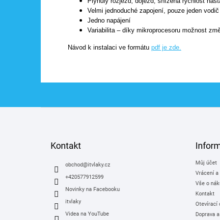
Plynulý rozjezd, dojezd, snížená rychlost nast
Velmi jednoduché zapojení, pouze jeden vodi
Jedno napájení
Variabilita – díky mikroprocesoru možnost zm
Návod k instalaci ve formátu
pdf je zde.
Z
á
p
a
Kontakt
Infor
t
Můj účet
í
obchod
@
itvlaky.cz
Vrácení a
+420577912599
Vše o nák
Novinky na Facebooku
Kontakt
itvlaky
Otevírací
Videa na YouTube
Doprava a