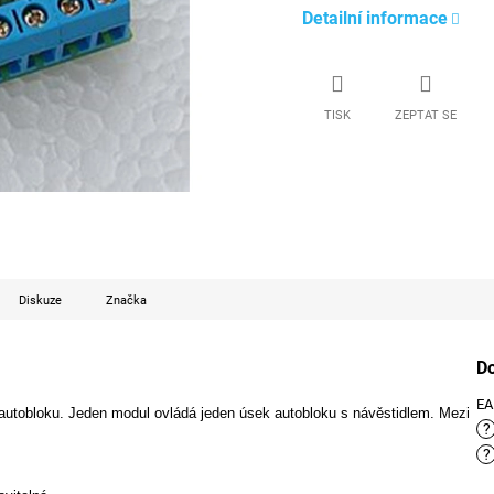
Detailní informace
TISK
ZEPTAT SE
Diskuze
Značka
D
E
o autobloku. Jeden modul ovládá jeden úsek autobloku s návěstidlem. Mezi
?
?