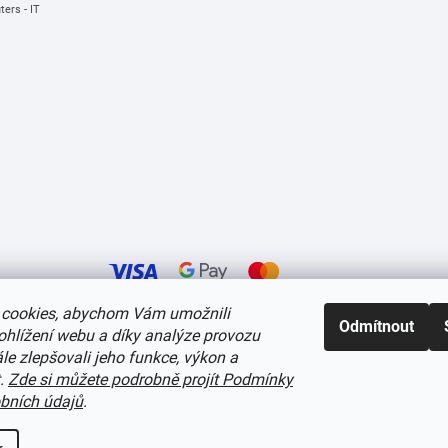
ers - IT
cookies, abychom Vám umožnili
Odmítnout
ohlížení webu a díky analýze provozu
í cookies
e zlepšovali jeho funkce, výkon a
t.
Zde si můžete podrobně projít Podmínky
bních údajů
.