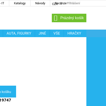
 IT
Katalogy
Návody
Recenze
Přihlášení
CZK
NÁKUPNÍ
Prázdný košík
KOŠÍK
AUTA, FIGURKY
JINÉ
VŠE
HRAČKY
o košíku
 19747