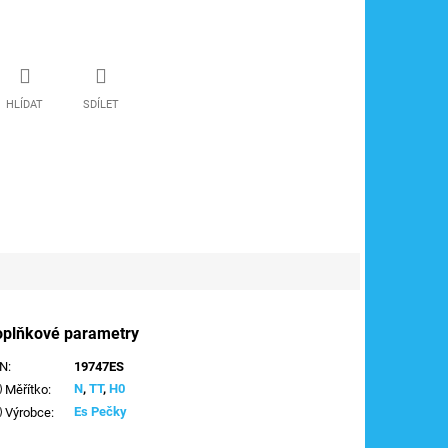
HLÍDAT
SDÍLET
oplňkové parametry
AN
:
19747ES
N
,
TT
,
H0
Měřítko
:
Es Pečky
Výrobce
: