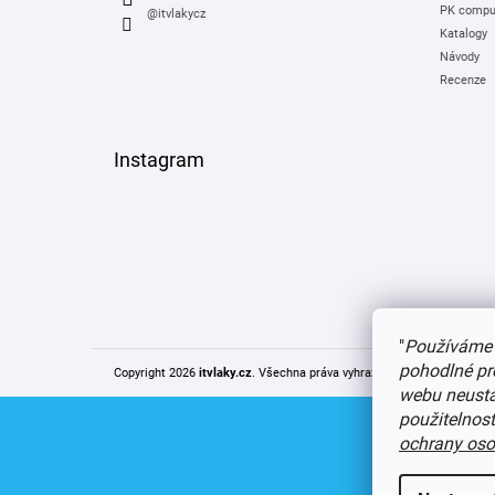
PK comput
@itvlakycz
Katalogy
Návody
Recenze
Instagram
"
Používáme 
pohodlné pr
Copyright 2026
itvlaky.cz
. Všechna práva vyhrazena.
Upravit nastaven
webu neustál
použitelnos
ochrany oso