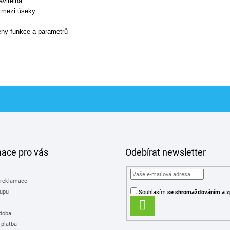
avitelná
č mezi úseky
ěny funkce a parametrů
mace pro vás
Odebírat newsletter
 reklamace
upu
Souhlasím
se shromažďováním
a z
PŘIHLÁSIT
 doba
SE
 platba