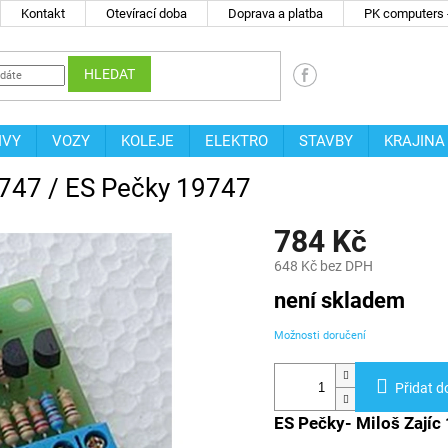
Kontakt
Otevírací doba
Doprava a platba
PK computers -
HLEDAT
IVY
VOZY
KOLEJE
ELEKTRO
STAVBY
KRAJINA
9747 / ES Pečky 19747
784 Kč
648 Kč bez DPH
Měrná
není skladem
cena:
Možnosti doručení
Přidat d
ES Pečky- Miloš Zajíc