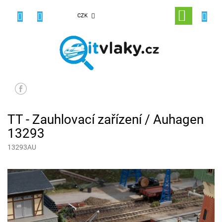
Přejít
na
NÁKUPNÍ
CZK
obsah
KOŠÍK
TT - Zauhlovací zařízení / Auhagen
13293
13293AU