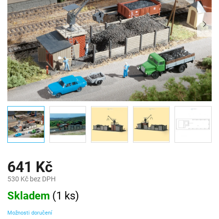
641 Kč
530 Kč bez DPH
Měrná
Skladem
(
1 ks
)
cena:
Možnosti doručení