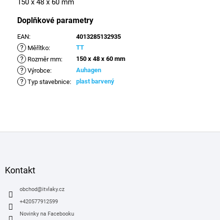
150 x 48 x 60 mm
Doplňkové parametry
EAN
:
4013285132935
?
TT
Měřítko
:
?
150 x 48 x 60 mm
Rozměr mm
:
?
Auhagen
Výrobce
:
?
plast barvený
Typ stavebnice
:
Z
á
p
a
Kontakt
t
í
obchod
@
itvlaky.cz
+420577912599
Novinky na Facebooku