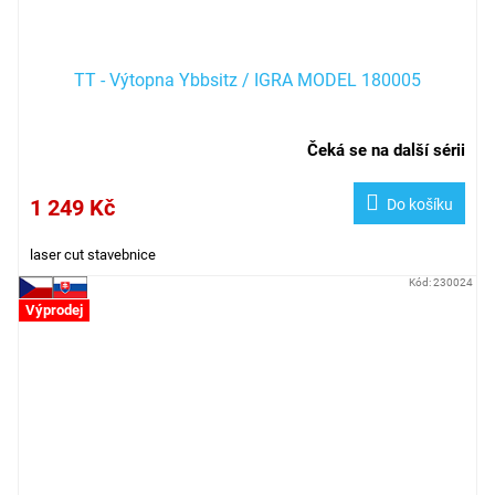
TT - Výtopna Ybbsitz / IGRA MODEL 180005
Čeká se na další sérii
1 249 Kč
Do košíku
laser cut stavebnice
Kód:
230024
Výprodej