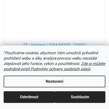
TT - Vodárna / IGRA MODEL 220001
"
Používáme cookies, abychom Vám umožnili pohodlné
prohlížení webu a díky analýze provozu webu neustále
Dodání do 4-7 dnů
zlepšovali jeho funkce, výkon a použitelnost.
Zde si můžete
podrobně projít Podmínky ochrany osobních údajů
.
975 Kč
Do košíku
Nastavení
laser cut stavebnice
Kód:
120714SA
Novinka
Odmítnout
Souhlasím