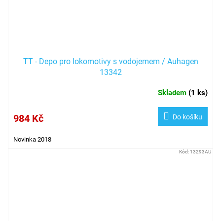
TT - Depo pro lokomotivy s vodojemem / Auhagen
13342
Skladem
(
1 ks
)
984 Kč
Do košíku
Novinka 2018
Kód:
13293AU