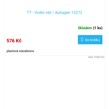
TT - Vodní věž / Auhagen 13272
Skladem
(
1 ks
)
576 Kč
Do košíku
plastová stavebnice
Kód:
13287AU