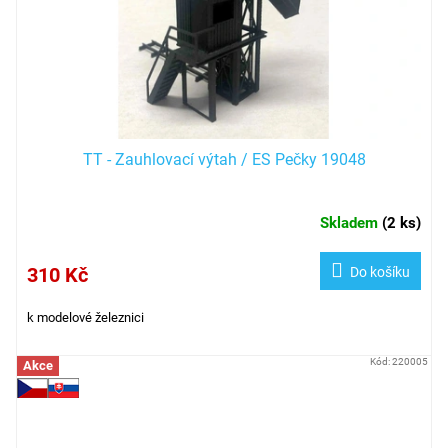
TT - Zauhlovací výtah / ES Pečky 19048
Skladem
(
2 ks
)
310 Kč
Do košíku
k modelové železnici
Kód:
220005
Akce