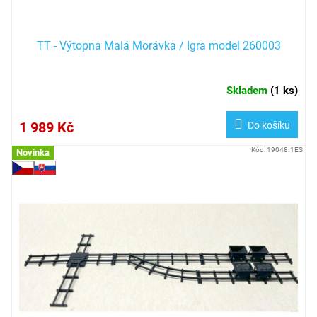
ů
TT - Výtopna Malá Morávka / Igra model 260003
Skladem
(
1 ks
)
1 989 Kč
Do košíku
Kód:
19048.1ES
Novinka