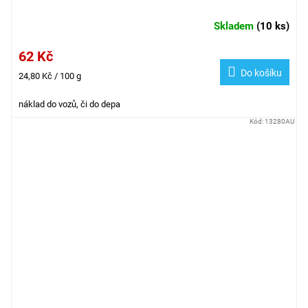
Skladem
(
10 ks
)
62 Kč
Do košíku
Měrná
24,80 Kč / 100 g
cena:
náklad do vozů, či do depa
Kód:
13280AU