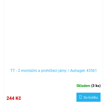
TT - 2 montážní a prohlížecí jámy / Auhagen 43561
Skladem
(
3 ks
)
244 Kč
Do košíku