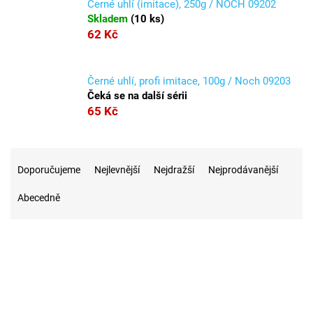
Černé uhlí (imitace), 250g / NOCH 09202
Skladem
(
10 ks
)
62 Kč
Černé uhlí, profi imitace, 100g / Noch 09203
Čeká se na další sérii
65 Kč
Ř
a
Doporučujeme
Nejlevnější
Nejdražší
Nejprodávanější
z
Abecedně
e
n
í
p
r
19
Na skladě
o
d
u
1
Akce