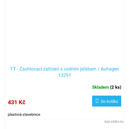
TT - Zauhlovací zařízení s vodním jeřábem / Auhagen
13291
Skladem
(
2 ks
)
431 Kč
Do košíku
plastová stavebnice
Kód:
43561AU