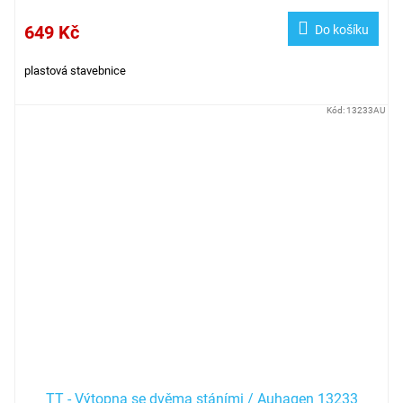
649 Kč
Do košíku
plastová stavebnice
Kód:
13233AU
TT - Výtopna se dvěma stáními / Auhagen 13233