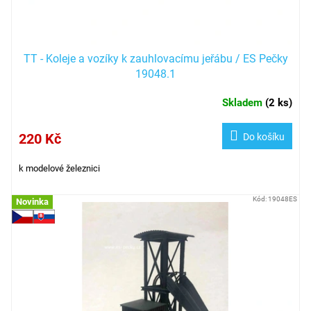
TT - Koleje a vozíky k zauhlovacímu jeřábu / ES Pečky
19048.1
Skladem
(
2 ks
)
220 Kč
Do košíku
k modelové železnici
Kód:
19048ES
Novinka