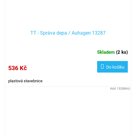
TT - Správa depa / Auhagen 13287
Skladem
(
2 ks
)
536 Kč
Do košíku
plastová stavebnice
Kód:
13288AU