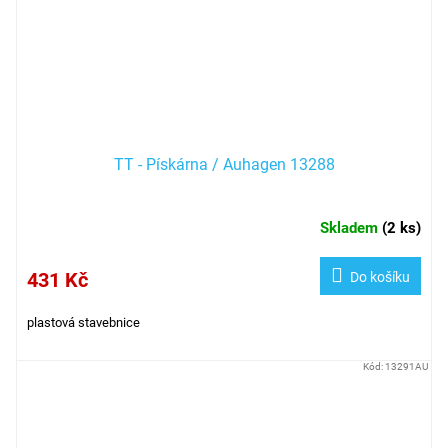
TT - Pískárna / Auhagen 13288
Skladem
(
2 ks
)
431 Kč
Do košíku
plastová stavebnice
Kód:
13291AU