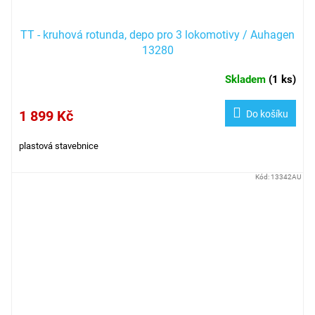
TT - kruhová rotunda, depo pro 3 lokomotivy / Auhagen
13280
Skladem
(
1 ks
)
1 899 Kč
Do košíku
plastová stavebnice
Kód:
13342AU