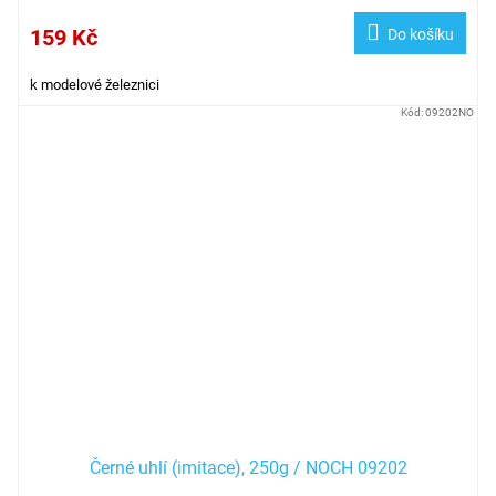
159 Kč
Do košíku
k modelové železnici
Kód:
09202NO
Černé uhlí (imitace), 250g / NOCH 09202