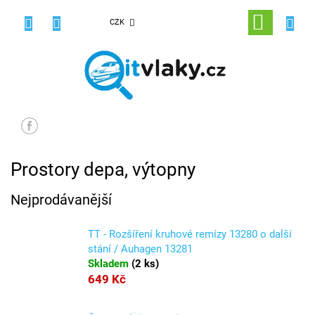
Přejít
na
NÁKUPNÍ
CZK
obsah
KOŠÍK
Prostory depa, výtopny
Nejprodávanější
TT - Rozšíření kruhové remízy 13280 o další
stání / Auhagen 13281
Skladem
(
2 ks
)
649 Kč